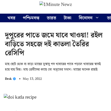
Skip
Menu
to
content
খবর
পশ্চিমবঙ্গ
ভারত
টাকা
বিনোদন
ভ
দুপুরের পাতে জমে যাবে খাওয়া! রইল
বাড়িতে সহজে দই কাতলা তৈরির
রেসিপি
মাছ ছোট হোক বা বড়ো মাছের সুস্বাদু পদ খাবারের পাতে পড়লে খাবারের স্বাদই
হয়ে যায় ভিন্ন। মাছ প্রেমীদের কাছে তো অমৃতের সমান। মাছের অনেক রান্নাই
Desk
May 13, 2022