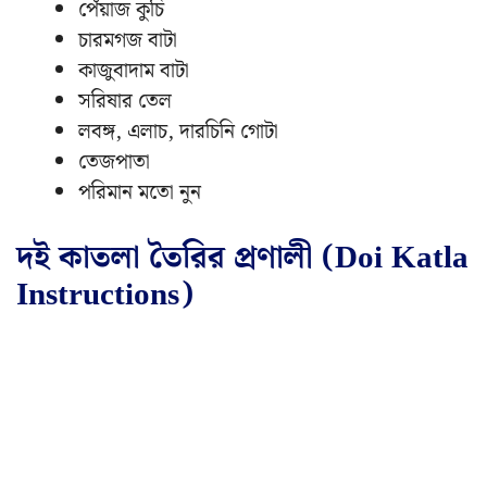
পেঁয়াজ কুচি
চারমগজ বাটা
কাজুবাদাম বাটা
সরিষার তেল
লবঙ্গ, এলাচ, দারচিনি গোটা
তেজপাতা
পরিমান মতো নুন
দই কাতলা তৈরির প্রণালী (Doi Katla
Instructions)