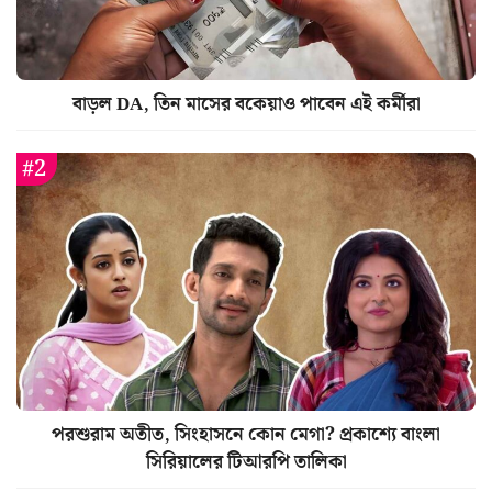
বাড়ল DA, তিন মাসের বকেয়াও পাবেন এই কর্মীরা
পরশুরাম অতীত, সিংহাসনে কোন মেগা? প্রকাশ্যে বাংলা
সিরিয়ালের টিআরপি তালিকা