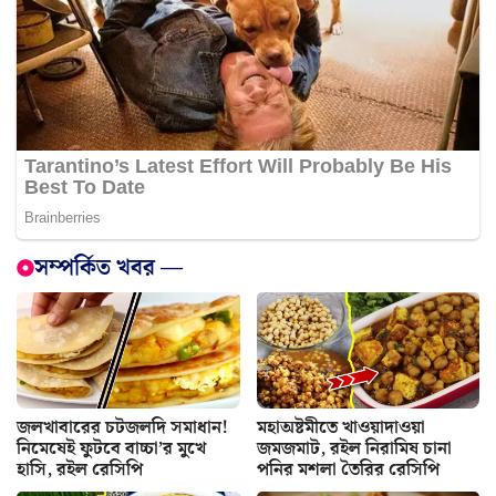
সম্পর্কিত খবর —
জলখাবারের চটজলদি সমাধান!
মহাঅষ্টমীতে খাওয়াদাওয়া
নিমেষেই ফুটবে বাচ্চা’র মুখে
জমজমাট, রইল নিরামিষ চানা
হাসি, রইল রেসিপি
পনির মশলা তৈরির রেসিপি