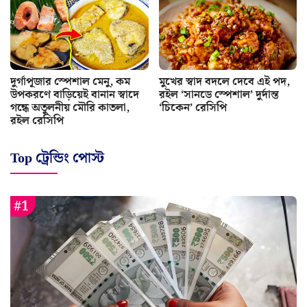
দুর্গাপূজার স্পেশাল মেনু, কম
মুখের স্বাদ বদলে দেবে এই পদ,
উপকরণে বাড়িয়েই বানান স্বাদে
রইল ‘সানডে স্পেশাল’ দুর্দান্ত
গন্ধে অতুলনীয় মৌরি কাতলা,
‘চিকেন’ রেসিপি
রইল রেসিপি
Top ট্রেন্ডিং পোস্ট