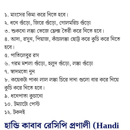
১. মাংসের কিমা করে নিতে হবে।
২. ধনে গুঁড়ো, জিরে গুঁড়ো, গোলমরিচ গুঁড়ো
৩. শুকনো লঙ্কা ভেজে ফ্লেক্স তৈরী করে নিতে হবে।
৪. আদা, রসুন, পিয়াজ, কাঁচালঙ্কা ছোট্ট করে কুচি করে নিতে
হবে।
৫. পাতিলেবুর রস
৬. গরম মশলা গুঁড়ো, হলুদ গুঁড়ো, লঙ্কা গুঁড়ো
৭. স্বাদমতো নুন
৮. কয়েকটা পাকা লাল লঙ্কা চিরে দানা গুলো বার করে নিয়ে
কুচি করে নিতে হবে।
৯. ধনেপাতা কুচানো
১০. টম্যাটো পেস্ট
১২. টকদই
হান্ডি কাবাব রেসিপি প্রণালী (Handi