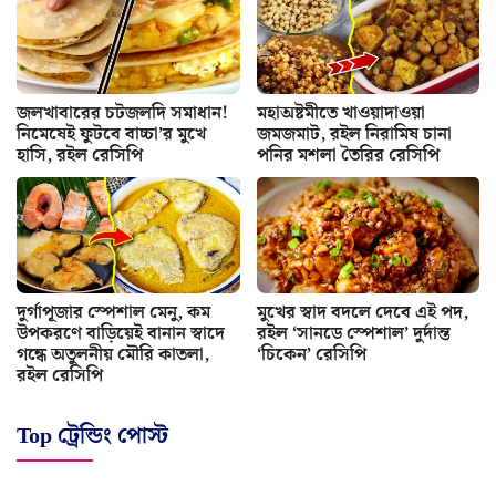
জলখাবারের চটজলদি সমাধান!
মহাঅষ্টমীতে খাওয়াদাওয়া
নিমেষেই ফুটবে বাচ্চা’র মুখে
জমজমাট, রইল নিরামিষ চানা
হাসি, রইল রেসিপি
পনির মশলা তৈরির রেসিপি
দুর্গাপূজার স্পেশাল মেনু, কম
মুখের স্বাদ বদলে দেবে এই পদ,
উপকরণে বাড়িয়েই বানান স্বাদে
রইল ‘সানডে স্পেশাল’ দুর্দান্ত
গন্ধে অতুলনীয় মৌরি কাতলা,
‘চিকেন’ রেসিপি
রইল রেসিপি
Top ট্রেন্ডিং পোস্ট