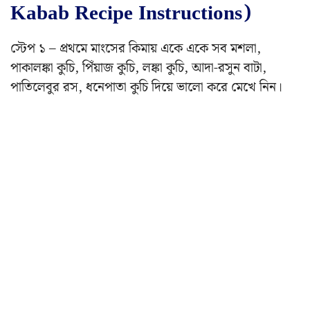
Kabab Recipe Instructions)
স্টেপ ১ – প্রথমে মাংসের কিমায় একে একে সব মশলা,
পাকালঙ্কা কুচি, পিঁয়াজ কুচি, লঙ্কা কুচি, আদা-রসুন বাটা,
পাতিলেবুর রস, ধনেপাতা কুচি দিয়ে ভালো করে মেখে নিন।