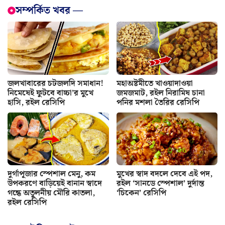
সম্পর্কিত খবর —
জলখাবারের চটজলদি সমাধান!
মহাঅষ্টমীতে খাওয়াদাওয়া
নিমেষেই ফুটবে বাচ্চা’র মুখে
জমজমাট, রইল নিরামিষ চানা
হাসি, রইল রেসিপি
পনির মশলা তৈরির রেসিপি
দুর্গাপূজার স্পেশাল মেনু, কম
মুখের স্বাদ বদলে দেবে এই পদ,
উপকরণে বাড়িয়েই বানান স্বাদে
রইল ‘সানডে স্পেশাল’ দুর্দান্ত
গন্ধে অতুলনীয় মৌরি কাতলা,
‘চিকেন’ রেসিপি
রইল রেসিপি