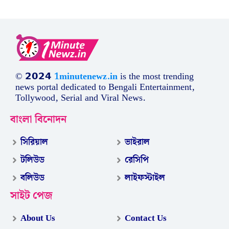
© 𝟮𝟬𝟮𝟰
1minutenewz.in
is the most trending
news portal dedicated to Bengali Entertainment,
Tollywood, Serial and Viral News.
বাংলা বিনোদন
সিরিয়াল
ভাইরাল
টলিউড
রেসিপি
বলিউড
লাইফস্টাইল
সাইট পেজ
About Us
Contact Us