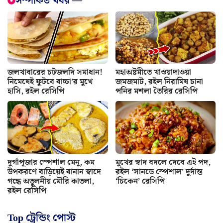
সম্পর্কিত খবর —
জলখাবারের চটজলদি সমাধান!
মহাঅষ্টমীতে খাওয়াদাওয়া
নিমেষেই ফুটবে বাচ্চা’র মুখে
জমজমাট, রইল নিরামিষ চানা
হাসি, রইল রেসিপি
পনির মশলা তৈরির রেসিপি
দুর্গাপূজার স্পেশাল মেনু, কম
মুখের স্বাদ বদলে দেবে এই পদ,
উপকরণে বাড়িয়েই বানান স্বাদে
রইল ‘সানডে স্পেশাল’ দুর্দান্ত
গন্ধে অতুলনীয় মৌরি কাতলা,
‘চিকেন’ রেসিপি
রইল রেসিপি
Top ট্রেন্ডিং পোস্ট