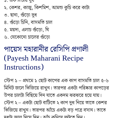
১. এক লিটার দুধ
২. কেশর, কাজু, কিশমিশ, আমন্ড কুচি করে কাটা
৩. ছানা, গুঁড়ো দুধ
৪. গুঁড়ো চিনি, বাসমতি চাল
৫. ময়দা, এলাচ গুঁড়ো, ঘি
৬. যেকোনো চালের গুঁড়ো
পায়েস মহারানীর রেসিপি প্রণালী
(Payesh Maharani Recipe
Instructions)
স্টেপ ১ – প্রথমে ১ ছোট কাপের এক কাপ বাসমতি চাল ৫-৬
মিনিট জলে ভিজিয়ে রাখুন। তারপর একটা পরিষ্কার কাপড়ের
উপর চালটা বিছিয়ে দিন যাতে একদম ঝরঝরে হয়ে যায়।
স্টেপ ২ – একটা ছোট বাটিতে ২ কাপ দুধ নিয়ে তাতে কেশর
ভিজিয়ে রাখুন। তারপর আঁচে একটা বড় পাত্র বসান। তাতে
দুধটা জাল দিয়ে দিন। আঁচ কমিয়ে ফুটতে দিন।