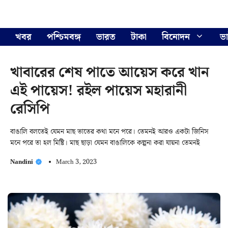
Skip
Menu
to
content
খবর
পশ্চিমবঙ্গ
ভারত
টাকা
বিনোদন
ভ
খাবারের শেষ পাতে আয়েস করে খান
এই পায়েস! রইল পায়েস মহারানী
রেসিপি
বাঙালি বলতেই যেমন মাছ ভাতের কথা মনে পরে। তেমনই আরও একটা জিনিস
মনে পরে তা হল মিষ্টি। মাছ ছাড়া যেমন বাঙালিকে কল্পনা করা যায়না তেমনই
Nandini
March 3, 2023