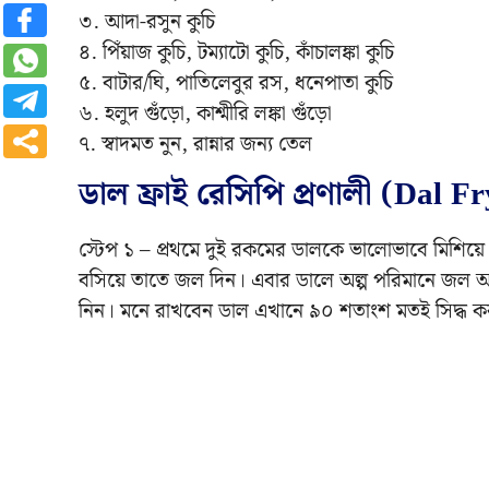
৩. আদা-রসুন কুচি
৪. পিঁয়াজ কুচি, টম্যাটো কুচি, কাঁচালঙ্কা কুচি
৫. বাটার/ঘি, পাতিলেবুর রস, ধনেপাতা কুচি
৬. হলুদ গুঁড়ো, কাশ্মীরি লঙ্কা গুঁড়ো
৭. স্বাদমত নুন, রান্নার জন্য তেল
ডাল ফ্রাই রেসিপি প্রণালী (Dal F
স্টেপ ১ – প্রথমে দুই রকমের ডালকে ভালোভাবে মিশিয়
বসিয়ে তাতে জল দিন। এবার ডালে অল্প পরিমানে জল আ
নিন। মনে রাখবেন ডাল এখানে ৯০ শতাংশ মতই সিদ্ধ করতে