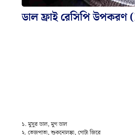
ডাল ফ্রাই রেসিপি উপকরণ (
১. মুসুর ডাল, মুগ ডাল
২. তেজপাতা, শুকনোলঙ্কা, গোটা জিরে