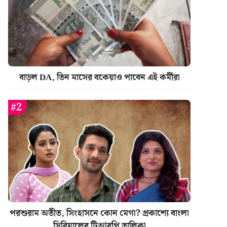
বাড়ল DA, তিন মাসের বকেয়াও পাবেন এই কর্মীরা
পরশুরাম অতীত, সিংহাসনে কোন মেগা? প্রকাশ্যে বাংলা
সিরিয়ালের টিআরপি তালিকা