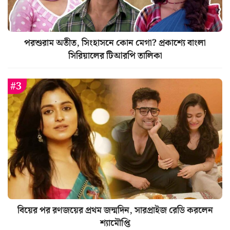
পরশুরাম অতীত, সিংহাসনে কোন মেগা? প্রকাশ্যে বাংলা
সিরিয়ালের টিআরপি তালিকা
বিয়ের পর রণজয়ের প্রথম জন্মদিন, সারপ্রাইজ রেডি করলেন
শ্যামৌপ্তি