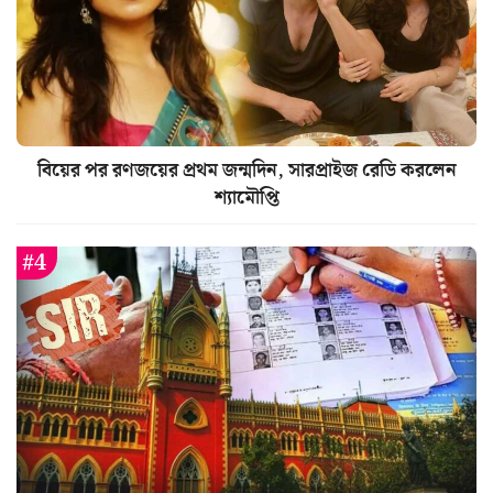
বিয়ের পর রণজয়ের প্রথম জন্মদিন, সারপ্রাইজ রেডি করলেন
শ্যামৌপ্তি