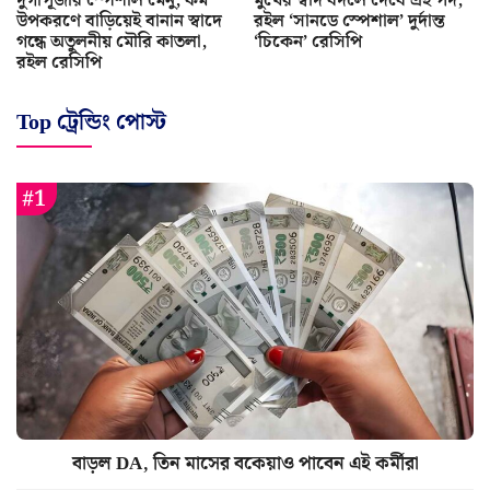
দুর্গাপূজার স্পেশাল মেনু, কম
মুখের স্বাদ বদলে দেবে এই পদ,
উপকরণে বাড়িয়েই বানান স্বাদে
রইল ‘সানডে স্পেশাল’ দুর্দান্ত
গন্ধে অতুলনীয় মৌরি কাতলা,
‘চিকেন’ রেসিপি
রইল রেসিপি
Top ট্রেন্ডিং পোস্ট
বাড়ল DA, তিন মাসের বকেয়াও পাবেন এই কর্মীরা