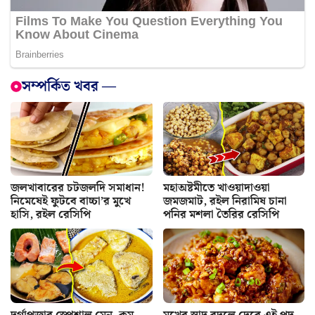
সম্পর্কিত খবর —
জলখাবারের চটজলদি সমাধান!
মহাঅষ্টমীতে খাওয়াদাওয়া
নিমেষেই ফুটবে বাচ্চা’র মুখে
জমজমাট, রইল নিরামিষ চানা
হাসি, রইল রেসিপি
পনির মশলা তৈরির রেসিপি