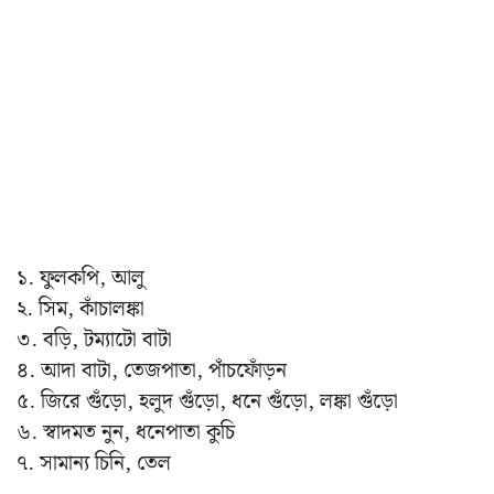
১. ফুলকপি, আলু
২. সিম, কাঁচালঙ্কা
৩. বড়ি, টম্যাটো বাটা
৪. আদা বাটা, তেজপাতা, পাঁচফোঁড়ন
৫. জিরে গুঁড়ো, হলুদ গুঁড়ো, ধনে গুঁড়ো, লঙ্কা গুঁড়ো
৬. স্বাদমত নুন, ধনেপাতা কুচি
৭. সামান্য চিনি, তেল