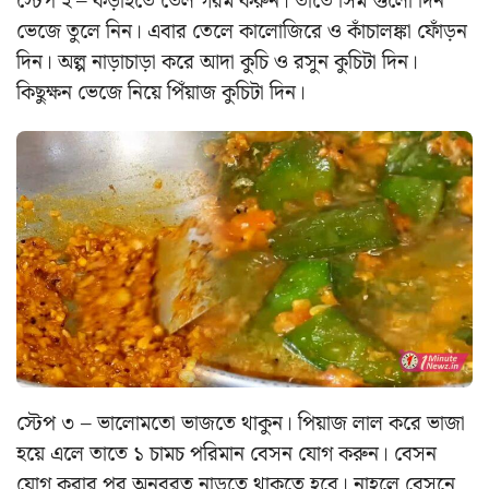
স্টেপ ২ – কড়াইতে তেল গরম করুন। তাতে সিম গুলো দিন
ভেজে তুলে নিন। এবার তেলে কালোজিরে ও কাঁচালঙ্কা ফোঁড়ন
দিন। অল্প নাড়াচাড়া করে আদা কুচি ও রসুন কুচিটা দিন।
কিছুক্ষন ভেজে নিয়ে পিঁয়াজ কুচিটা দিন।
স্টেপ ৩ – ভালোমতো ভাজতে থাকুন। পিয়াজ লাল করে ভাজা
হয়ে এলে তাতে ১ চামচ পরিমান বেসন যোগ করুন। বেসন
যোগ করার পর অনবরত নাড়তে থাকতে হবে। নাহলে বেসনে