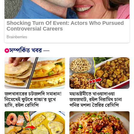
সম্পর্কিত খবর —
জলখাবারের চটজলদি সমাধান!
মহাঅষ্টমীতে খাওয়াদাওয়া
নিমেষেই ফুটবে বাচ্চা’র মুখে
জমজমাট, রইল নিরামিষ চানা
হাসি, রইল রেসিপি
পনির মশলা তৈরির রেসিপি