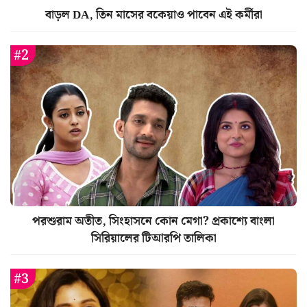
বাড়ল DA, তিন মাসের বকেয়াও পাবেন এই কর্মীরা
পরশুরাম অতীত, সিংহাসনে কোন মেগা? প্রকাশ্যে বাংলা
সিরিয়ালের টিআরপি তালিকা