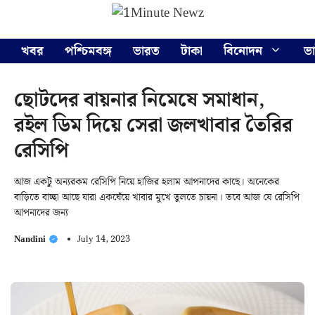
Skip
Menu
to
content
খবর
পশ্চিমবঙ্গ
ভারত
টাকা
বিনোদন
ভ
ছোটদের বায়নার নিমেষে সমাধান,
রইল ডিম দিয়ে সেরা জলখাবার তৈরির
রেসিপি
আজ একটু অন্যরকম রেসিপি নিয়ে হাজির হলাম আপনাদের কাছে। অনেকের
বাড়িতে বাচ্ছা আছে যারা একঘেঁয়ে খাবার মুখে তুলতে চায়না। তবে আজ যে রেসিপি
আপনাদের জন্য
Nandini
July 14, 2023