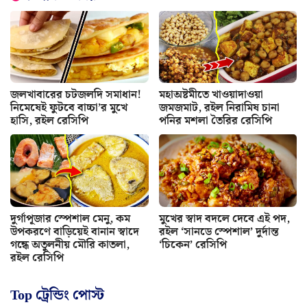
জলখাবারের চটজলদি সমাধান!
মহাঅষ্টমীতে খাওয়াদাওয়া
নিমেষেই ফুটবে বাচ্চা’র মুখে
জমজমাট, রইল নিরামিষ চানা
হাসি, রইল রেসিপি
পনির মশলা তৈরির রেসিপি
দুর্গাপূজার স্পেশাল মেনু, কম
মুখের স্বাদ বদলে দেবে এই পদ,
উপকরণে বাড়িয়েই বানান স্বাদে
রইল ‘সানডে স্পেশাল’ দুর্দান্ত
গন্ধে অতুলনীয় মৌরি কাতলা,
‘চিকেন’ রেসিপি
রইল রেসিপি
Top ট্রেন্ডিং পোস্ট