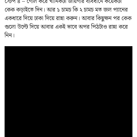
স্টেপ ৪ – গোল করে খানিকটা জায়গার ব্যবধানে কয়েকটা
কেক কড়াইতে দিন। আর ১ চামচ কি ২ চামচ মত জল প্যানের
একধারে দিয়ে ঢাকা দিয়ে রান্না করুন। আবার কিছুক্ষন পর কেক
গুলো উল্টে দিয়ে আবার একই ভাবে অপর পিঠটাও রান্না করে
নিন।