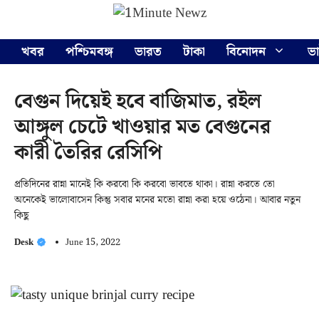
Skip
Menu
to
content
খবর
পশ্চিমবঙ্গ
ভারত
টাকা
বিনোদন
ভ
বেগুন দিয়েই হবে বাজিমাত, রইল
আঙ্গুল চেটে খাওয়ার মত বেগুনের
কারী তৈরির রেসিপি
প্রতিদিনের রান্না মানেই কি করবো কি করবো ভাবতে থাকা। রান্না করতে তো
অনেকেই ভালোবাসেন কিন্তু সবার মনের মতো রান্না করা হয়ে ওঠেনা। আবার নতুন
কিছু
Desk
June 15, 2022