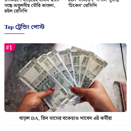
উপকরণে বাড়িয়েই বানান স্বাদে
রইল ‘সানডে স্পেশাল’ দুর্দান্ত
গন্ধে অতুলনীয় মৌরি কাতলা,
‘চিকেন’ রেসিপি
রইল রেসিপি
Top ট্রেন্ডিং পোস্ট
বাড়ল DA, তিন মাসের বকেয়াও পাবেন এই কর্মীরা