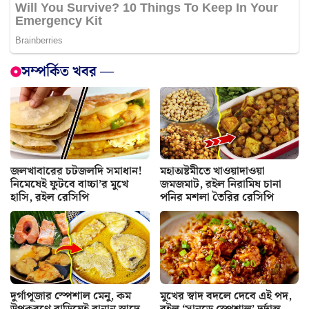
সম্পর্কিত খবর —
জলখাবারের চটজলদি সমাধান!
মহাঅষ্টমীতে খাওয়াদাওয়া
নিমেষেই ফুটবে বাচ্চা’র মুখে
জমজমাট, রইল নিরামিষ চানা
হাসি, রইল রেসিপি
পনির মশলা তৈরির রেসিপি
দুর্গাপূজার স্পেশাল মেনু, কম
মুখের স্বাদ বদলে দেবে এই পদ,