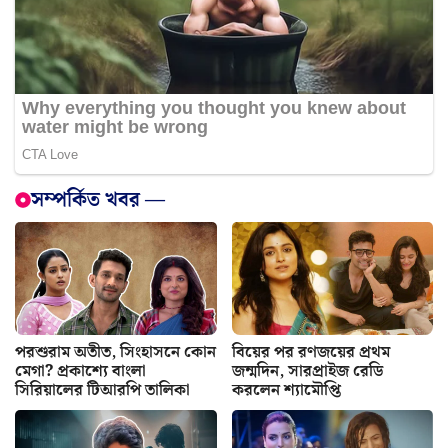
সম্পর্কিত খবর —
পরশুরাম অতীত, সিংহাসনে কোন
বিয়ের পর রণজয়ের প্রথম
মেগা? প্রকাশ্যে বাংলা
জন্মদিন, সারপ্রাইজ রেডি
সিরিয়ালের টিআরপি তালিকা
করলেন শ্যামৌপ্তি