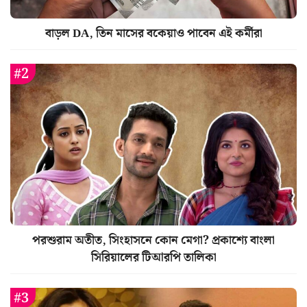
বাড়ল DA, তিন মাসের বকেয়াও পাবেন এই কর্মীরা
পরশুরাম অতীত, সিংহাসনে কোন মেগা? প্রকাশ্যে বাংলা
সিরিয়ালের টিআরপি তালিকা