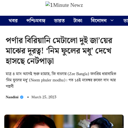
Skip
Menu
to
content
খবর
পশ্চিমবঙ্গ
ভারত
টাকা
বিনোদন
ভ
পর্ণার বিরিয়ানি মেটালো দুই জা’য়ের
মাঝের দূরত্ব! ‘নিম ফুলের মধু’ দেখে
হাসছে নেটপাড়া
মাত্র ৪ মাস আগেই শুরু হয়েছে, জি বাংলার (Zee Bangla) জনপ্রিয় ধারাবাহিক
‘নিম ফুলের মধু’ (Neem phuler modhu)। গত ১৪ই নভেম্বর রুবেল দাস আর
পল্লবী
Nandini
March 25, 2023