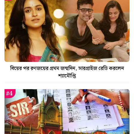
বিয়ের পর রণজয়ের প্রথম জন্মদিন, সারপ্রাইজ রেডি করলেন
শ্যামৌপ্তি