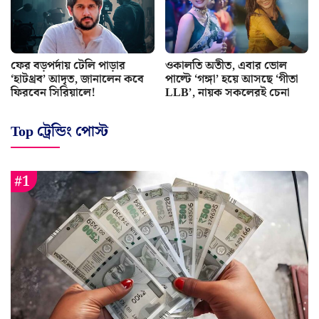
ফের বড়পর্দায় টেলি পাড়ার
ওকালতি অতীত, এবার ভোল
‘হাটথ্রব’ আদৃত, জানালেন কবে
পাল্টে ‘গঙ্গা’ হয়ে আসছে ‘গীতা
ফিরবেন সিরিয়ালে!
LLB’, নায়ক সকলেরই চেনা
Top ট্রেন্ডিং পোস্ট