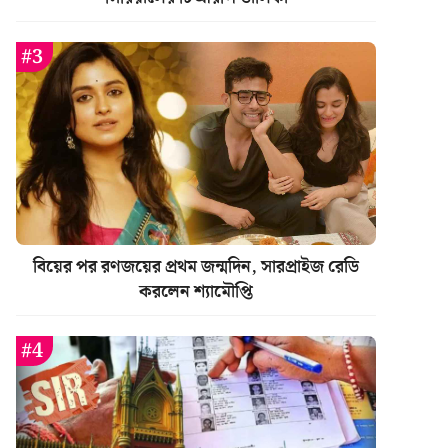
বিয়ের পর রণজয়ের প্রথম জন্মদিন, সারপ্রাইজ রেডি
করলেন শ্যামৌপ্তি