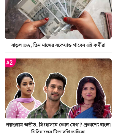
বাড়ল DA, তিন মাসের বকেয়াও পাবেন এই কর্মীরা
পরশুরাম অতীত, সিংহাসনে কোন মেগা? প্রকাশ্যে বাংলা
সিরিয়ালের টিআরপি তালিকা