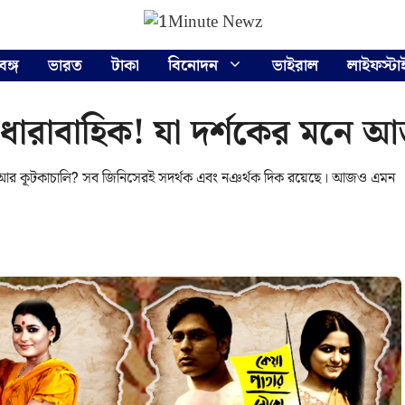
বঙ্গ
ভারত
টাকা
বিনোদন
ভাইরাল
লাইফস্টা
৬ ধারাবাহিক! যা দর্শকের মনে 
ীয়া আর কূটকাচালি? সব জিনিসেরই সদর্থক এবং নঞর্থক দিক রয়েছে। আজও এমন