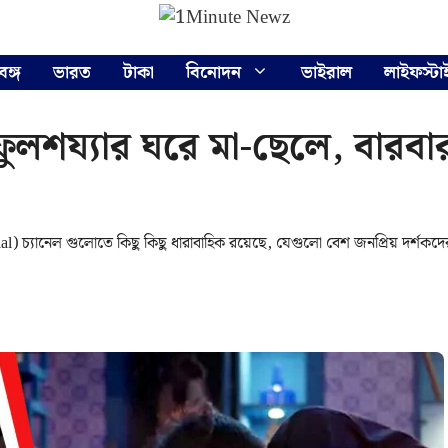
বঙ্গ
ভারত
টাকা
বিনোদন
ভাইরাল
লাইফস্টা
ুলশয্যার ঘরে মা-ছেলে, বারবার
al) চ্যানেল গুলোতে কিছু কিছু ধারাবাহিক রয়েছে, যেগুলো বেশ জনপ্রিয় দর্শকদে