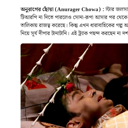
অনুরাগের ছোঁয়া (Anurager Chowa) :
স্টার জলসা
টিআরপি না দিতে পারলেও সোনা-রূপা আসার পর থেকে 
তালিকায় রাজত্ব করেছে। কিন্তু এখন ধারাবাহিকের গল্প আল
নিয়ে সূর্য দীপার টানাটানি। এই ট্র্যাক পছন্দ করছেন