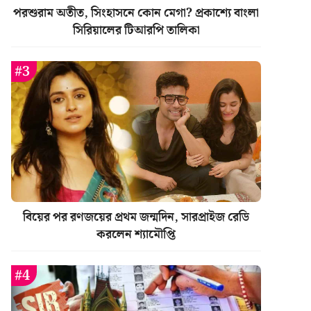
পরশুরাম অতীত, সিংহাসনে কোন মেগা? প্রকাশ্যে বাংলা
সিরিয়ালের টিআরপি তালিকা
বিয়ের পর রণজয়ের প্রথম জন্মদিন, সারপ্রাইজ রেডি
করলেন শ্যামৌপ্তি