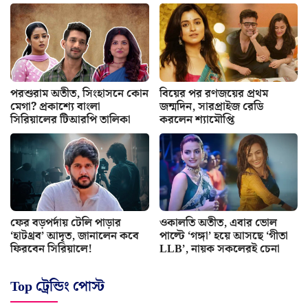
পরশুরাম অতীত, সিংহাসনে কোন
বিয়ের পর রণজয়ের প্রথম
মেগা? প্রকাশ্যে বাংলা
জন্মদিন, সারপ্রাইজ রেডি
সিরিয়ালের টিআরপি তালিকা
করলেন শ্যামৌপ্তি
ফের বড়পর্দায় টেলি পাড়ার
ওকালতি অতীত, এবার ভোল
‘হাটথ্রব’ আদৃত, জানালেন কবে
পাল্টে ‘গঙ্গা’ হয়ে আসছে ‘গীতা
ফিরবেন সিরিয়ালে!
LLB’, নায়ক সকলেরই চেনা
Top ট্রেন্ডিং পোস্ট