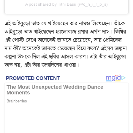
A post shared by Tithi Basu (@c_h_i_r_p_s)
এই আইবুড়ো ভাত যে খাইয়েছেন তার নামও লিখেছেন। তাঁকে
আইবুড়ো ভাত খাইয়েছেন হ্যাংলাবাজ ব্লগার অর্পণ দাস। তিথির
এই পোস্ট দেখে অনেকেই জানতে চেয়েছেন, তার প্রেমিকের
নাম কী? অনেকেই জানতে চেয়েছেন বিয়ে কবে? এইসব জল্পনা
কল্পনা উসকে দিল এই ছবির আসল কারণ। এটা তাঁর আইবুড়ো
ভাত নয়, এটা তাঁর জন্মদিনের খাওয়া।