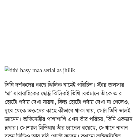
তিনি দর্শকদের কাছে ঝিলিক নামেই পরিচিত। স্টার জলসার
‘মা’ ধারাবাহিকের ছোট্ট ঝিলিকই তিথি
।
বর্তমানে তাঁকে আর
ছোটো পর্দায় দেখা যায়না, কিন্তু ছোটো পর্দায় দেখা না গেলেও,
দূরে থেকে ভক্তদের কাছে কীভাবে থাকা যায়, সেটা তিনি ভালই
জানেন। অভিনেত্রীর পাশাপাশি এখন তাঁর পরিচয়, তিনি একজন
ভ্লগার। সোশ্যাল মিডিয়ায় তাঁর চ্যানেল রয়েছে, সেখানে নানান
রকম ভিডিও আর ছবি পোস্ট করেন। কখনো লাইফস্টাইল