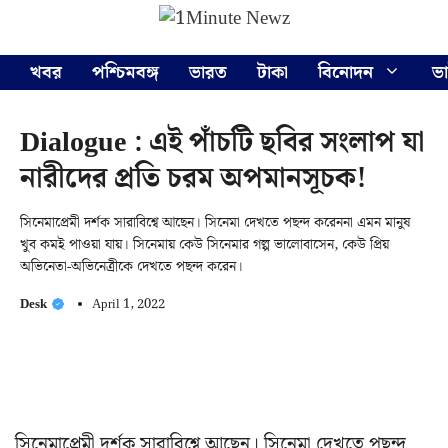
Skip
Menu
to
content
খবর
পশ্চিমবঙ্গ
ভারত
টাকা
বিনোদন
ভ
Dialogue : এই পাঁচটি ছবির সংলাপ যা
নারীদের প্রতি চরম অপমানসূচক!
সিনেমাপ্রেমী দর্শক সারাবিশ্বে আছেন। সিনেমা দেখতে পছন্দ করেননা এমন মানুষ
খুব কমই পাওয়া যায়। সিনেমায় কেউ সিনেমার গল্প ভালোবাসেন, কেউ প্রিয়
অভিনেতা-অভিনেত্রীকে দেখতে পছন্দ করেন।
Desk
April 1, 2022
সিনেমাপ্রেমী দর্শক সারাবিশ্বে আছেন। সিনেমা দেখতে পছন্দ