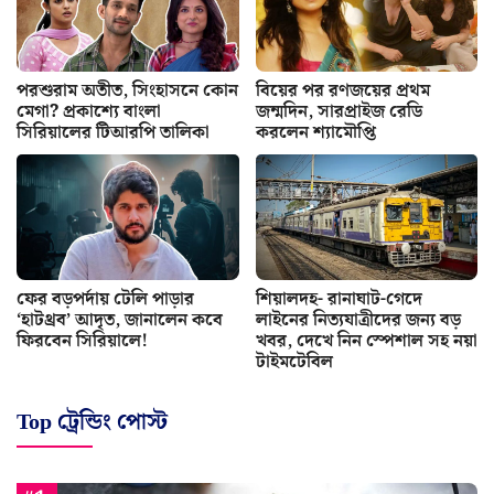
পরশুরাম অতীত, সিংহাসনে কোন
বিয়ের পর রণজয়ের প্রথম
মেগা? প্রকাশ্যে বাংলা
জন্মদিন, সারপ্রাইজ রেডি
সিরিয়ালের টিআরপি তালিকা
করলেন শ্যামৌপ্তি
ফের বড়পর্দায় টেলি পাড়ার
শিয়ালদহ- রানাঘাট-গেদে
‘হাটথ্রব’ আদৃত, জানালেন কবে
লাইনের নিত্যযাত্রীদের জন্য বড়
ফিরবেন সিরিয়ালে!
খবর, দেখে নিন স্পেশাল সহ নয়া
টাইমটেবিল
Top ট্রেন্ডিং পোস্ট