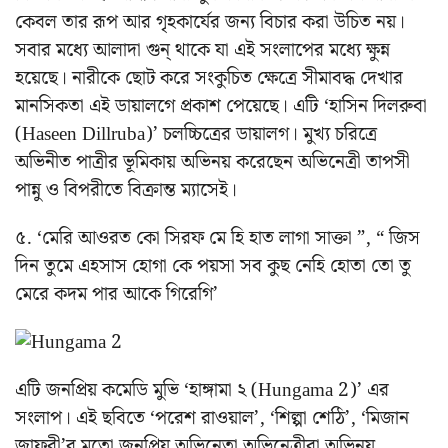
কেবল তার রূপ আর গৃহকার্যের জন্য বিচার করা উচিত নয়।
সবার মধ্যে আলাদা গুন্ থাকে যা এই সংলাপের মধ্যে ক্ষুন্ন
হয়েছে। নারীকে ছোট করে সংকুচিত ক্ষেত্রে সীমাবদ্ধ দেখার
মানসিকতা এই ডায়ালগে প্রকাশ পেয়েছে। এটি ‘হাসিন দিলরুবা
(Haseen Dillruba)’ চলচ্চিত্রের ডায়ালগ। মুখ্য চরিত্রে
অভিনীত পাত্রীর ভূমিকায় অভিনয় করেছেন অভিনেত্রী তাপসী
পান্নু ও বিপরীতে বিক্রান্ত ম্যাসেই।
৫. ‘মেরি আওরত কো সিরফ মে হি হাত লাগা সাক্তা ”, “ জিস
দিন তুমে এহসাস হোগা কে পয়সা সব কুছ নেহি হোতা তো তু
মেরে কদম পার আকে গিরেগি’
এটি জনপ্রিয় কমেডি মুভি ‘হাঙ্গামা ২ (Hungama 2)’ এর
সংলাপ। এই ছবিতে ‘পরেশ রাওয়াল’, ‘শিল্পা শেঠি’, ‘মিজান
জাফরী’র মতো জনপ্রিয় অভিনেতা অভিনেত্রীরা অভিনয়