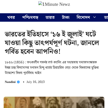
Skip
Menu
to
content
খবর
পশ্চিমবঙ্গ
ভারত
টাকা
বিনোদন
ভ
ভারতের ইতিহাসে ‘১৬ ই জুলাই’ ঘটে
যাওয়া কিছু তাৎপর্যপূর্ণ ঘটনা, জানলে
গর্বিত হবেন আপনিও!
১৮৫৬ (1856) : তৎকালীন গভর্নর লর্ড ক্যানিং এর সহায়তায় সমাজসংস্কারক
ঈশ্বর চন্দ্র বিদ্যাসাগর সনাতন হিন্দু ধর্মের চিরাচরিত বেড়া থেকে বিধবাদের মুক্তির
উদ্দেশ্যে বিধবা পুনর্বিবাহ আইন
Nandini
July 16, 2023