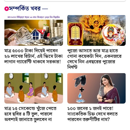
সম্পর্কিত খবর —
মাত্র ৫০০০ টাকা দিয়েই পাবেন
পুজো আসতে আর মাত্র হাতে
২৬ লাখের রিটার্ন, এই স্কিমে টাকা
গোনা কয়েকটা দিন, একনজরে
লাগান গ্যারেন্টি থাকবে সরকার!
দেখে নিন এবছরের পুজোর
নির্ঘন্ট
মাত্র ১৫ সেকেন্ডে খুঁজে পেতে
১০০ জনের ১ জনই পারে!
হবে ছবির ৪ টি ভুল, পারলে
সাংকেতিক চিহ্ন দেখে বলতে
অবশ্যই জানাতে ভুলবেন না
পারবেন তরুণীটির নাম?