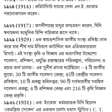
১৯১৪ (1914) :
কমিউনিস্ট দলের নেতা এন.ই .বলরাম
পরলোকগমন করেন।
১৯১৭ (1917) :
জগদীশচন্দ্র মাথুর জন্মগ্রহণ করেন, যিনি
স্বনামধন্য আধুনিক হিন্দি নাট্যকার রূপে খ্যাত।
১৯২৯ (1929) :
এক স্বায়ত্তশাসিত জাতীয় সংস্থা প্রতিষ্ঠা লাভ
করে যার শীর্ষ নাম ইন্ডিয়ান কাউন্সিল অব এগ্রিকালচারাল
রিসার্চ। এই সংস্থা কৃষি ও বিজ্ঞান এর অগ্রগতির উদ্দেশ্যে
গবেষণা, প্রশিক্ষণ, প্রযুক্তি হস্তান্তরের পরিকল্পনা, পরিচালনা ও
প্রচার কার্য চালায়। এর সুদীর্ঘ প্রসার ঘটেছিলো – 4 টি জাতীয়
ব্যুরো; 30 টি জাতীয় গবেষণা কেন্দ্র; 45টি কেন্দ্রীয় গবেষণা
প্রতিষ্ঠান; 10 টি প্রকল্প অধিদপ্তর; 90 টি সর্বভারতীয় সমন্বিত
গবেষণা প্রকল্প; 4 টি প্রশিক্ষক কেন্দ্র এবং 216 টি কৃষি বিজ্ঞান
কেন্দ্র প্রভৃতি।
১৯৩১ (1931) :
এক ইংরেজ ধর্মপ্রচারক যিনি ছিলেন
‘কেমব্রিজ সেভেন’ এর একজন চার্লস থমাস স্টুডিড ( C. T.