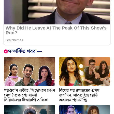
সম্পর্কিত খবর —
পরশুরাম অতীত, সিংহাসনে কোন
বিয়ের পর রণজয়ের প্রথম
মেগা? প্রকাশ্যে বাংলা
জন্মদিন, সারপ্রাইজ রেডি
সিরিয়ালের টিআরপি তালিকা
করলেন শ্যামৌপ্তি