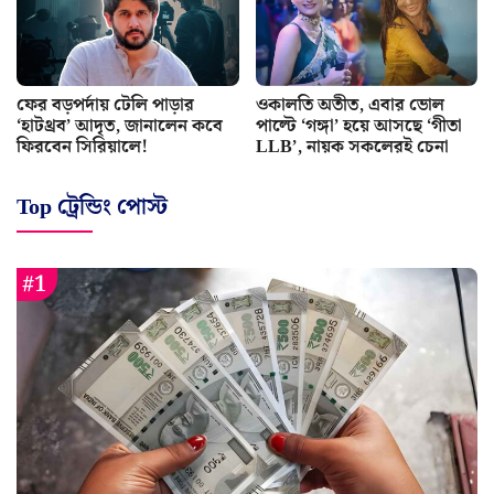
ফের বড়পর্দায় টেলি পাড়ার
ওকালতি অতীত, এবার ভোল
‘হাটথ্রব’ আদৃত, জানালেন কবে
পাল্টে ‘গঙ্গা’ হয়ে আসছে ‘গীতা
ফিরবেন সিরিয়ালে!
LLB’, নায়ক সকলেরই চেনা
Top ট্রেন্ডিং পোস্ট