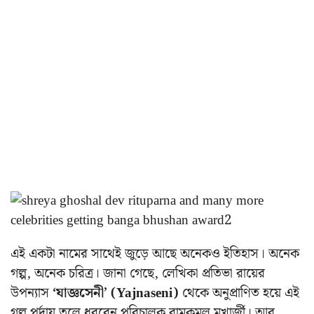
এই একটা নামের সাথেই জুড়ে আছে অনেকও ইতিহাস। অনেক
গল্প, অনেক চরিত্র। জানা গেছে, লেখিকা প্রতিভা রায়ের
উপন্যাস
‘যাজ্ঞসেনী’
(Yajnaseni)
থেকে অনুপ্রাণিত হয়ে এই
গল্প পর্দায় তুলে ধরবেন পরিচালক রামকমল মুখার্জী। আর