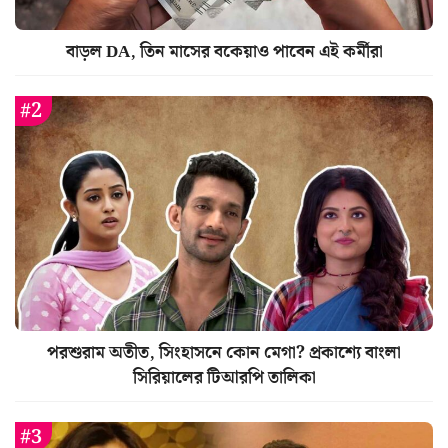
বাড়ল DA, তিন মাসের বকেয়াও পাবেন এই কর্মীরা
পরশুরাম অতীত, সিংহাসনে কোন মেগা? প্রকাশ্যে বাংলা
সিরিয়ালের টিআরপি তালিকা