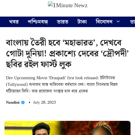
Skip
Menu
to
content
খবর
পশ্চিমবঙ্গ
ভারত
টাকা
বিনোদন
ভ
বাংলায় তৈরী হবে ‘মহাভারত’, দেখবে
গোটা দুনিয়া! প্রকাশ্যে দেবের ‘দ্রৌপদী’
ছবির রইল ফার্স্ট লুক
Dev Upcomming Movie ‘Draupadi’ first look released: টলিউডের
(Tollywood) অন্যতম ব্যস্ত অভিনেতা বর্তমানে দেব। বাংলা সিনেমায় বিপ্লব
ঘটিয়েছেন তিনি। তার প্রযোজনা সংস্থার হাত ধরে একের
Nandini
July 28, 2023