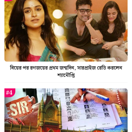
বিয়ের পর রণজয়ের প্রথম জন্মদিন, সারপ্রাইজ রেডি করলেন
শ্যামৌপ্তি