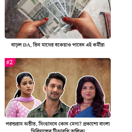
বাড়ল DA, তিন মাসের বকেয়াও পাবেন এই কর্মীরা
পরশুরাম অতীত, সিংহাসনে কোন মেগা? প্রকাশ্যে বাংলা
সিরিয়ালের টিআরপি তালিকা