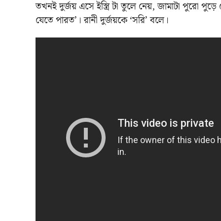
তখনই দুর্জয় এসে ইস্ত্রি টা তুলে নেয়, জামাটা পুরো পুড়ে 
যেতে পারত’। রানী দুর্জয়কে ‘সরি’ বলে।