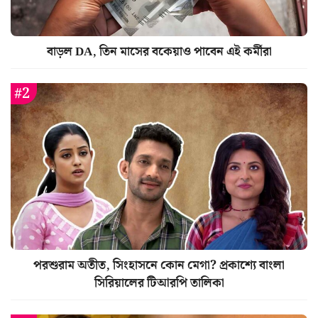
বাড়ল DA, তিন মাসের বকেয়াও পাবেন এই কর্মীরা
পরশুরাম অতীত, সিংহাসনে কোন মেগা? প্রকাশ্যে বাংলা
সিরিয়ালের টিআরপি তালিকা