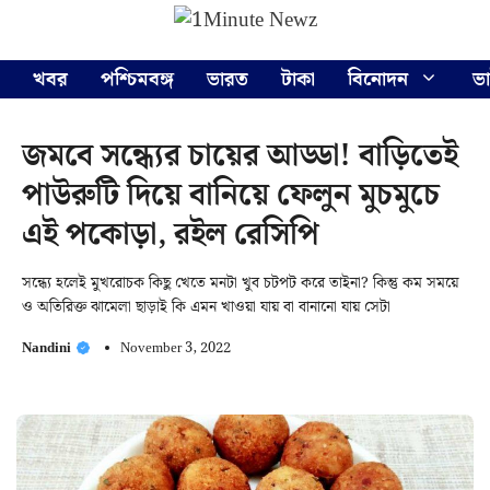
Skip
Menu
to
content
খবর
পশ্চিমবঙ্গ
ভারত
টাকা
বিনোদন
ভ
জমবে সন্ধ্যের চায়ের আড্ডা! বাড়িতেই
পাউরুটি দিয়ে বানিয়ে ফেলুন মুচমুচে
এই পকোড়া, রইল রেসিপি
সন্ধ্যে হলেই মুখরোচক কিছু খেতে মনটা খুব চটপট করে তাইনা? কিন্তু কম সময়ে
ও অতিরিক্ত ঝামেলা ছাড়াই কি এমন খাওয়া যায় বা বানানো যায় সেটা
Nandini
November 3, 2022