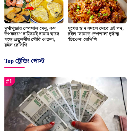
দুর্গাপূজার স্পেশাল মেনু, কম
মুখের স্বাদ বদলে দেবে এই পদ,
উপকরণে বাড়িয়েই বানান স্বাদে
রইল ‘সানডে স্পেশাল’ দুর্দান্ত
গন্ধে অতুলনীয় মৌরি কাতলা,
‘চিকেন’ রেসিপি
রইল রেসিপি
Top ট্রেন্ডিং পোস্ট