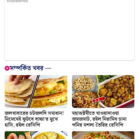
সম্পর্কিত খবর —
জলখাবারের চটজলদি সমাধান!
মহাঅষ্টমীতে খাওয়াদাওয়া
নিমেষেই ফুটবে বাচ্চা’র মুখে
জমজমাট, রইল নিরামিষ চানা
হাসি, রইল রেসিপি
পনির মশলা তৈরির রেসিপি