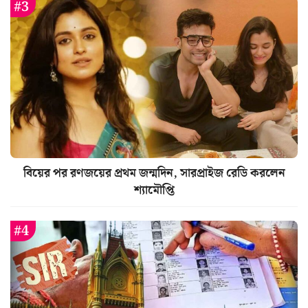
বিয়ের পর রণজয়ের প্রথম জন্মদিন, সারপ্রাইজ রেডি করলেন
শ্যামৌপ্তি