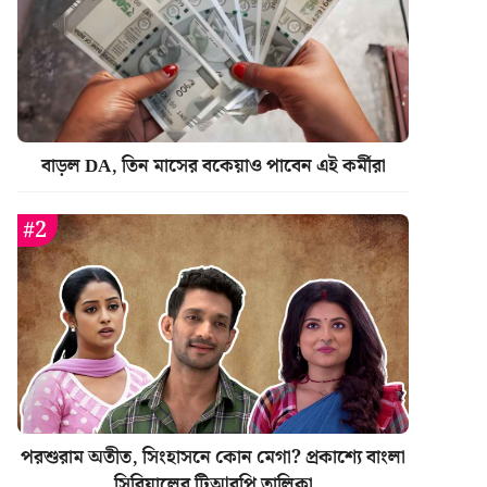
বাড়ল DA, তিন মাসের বকেয়াও পাবেন এই কর্মীরা
পরশুরাম অতীত, সিংহাসনে কোন মেগা? প্রকাশ্যে বাংলা
সিরিয়ালের টিআরপি তালিকা