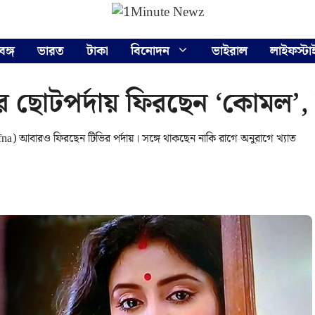
বঙ্গ
ভারত
টাকা
বিনোদন
ভাইরাল
লাইফস্টা
রে ছোটপর্দায় ফিরছেন ‘কোমল’,
fna) আবারও ফিরছেন টিভির পর্দায়। সঙ্গে থাকছেন নাকি রাগে অনুরাগে খ্যাত