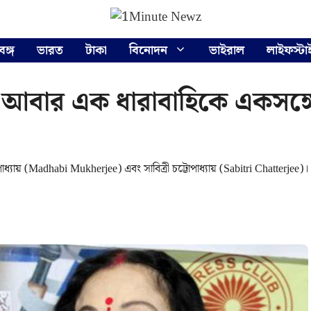
বঙ্গ
ভারত
টাকা
বিনোদন
ভাইরাল
লাইফস্টা
 আবার এক ধারাবাহিকে একসঙ্গে
াধ্যায় (Madhabi Mukherjee) এবং সাবিত্রী চট্টোপাধ্যায় (Sabitri Chatterjee)।