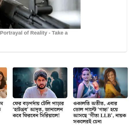
থম
ফের বড়পর্দায় টেলি পাড়ার
ওকালতি অতীত, এবার
ি
‘হাটথ্রব’ আদৃত, জানালেন
ভোল পাল্টে ‘গঙ্গা’ হয়ে
কবে ফিরবেন সিরিয়ালে!
আসছে ‘গীতা LLB’, নায়ক
সকলেরই চেনা