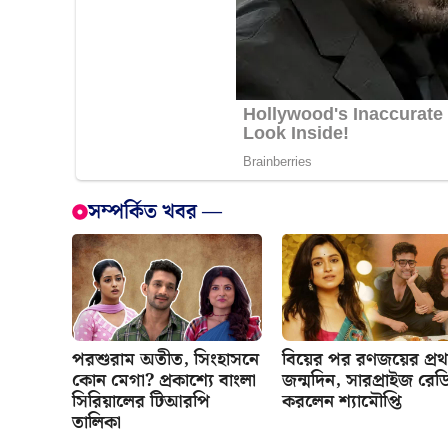
সম্পর্কিত খবর —
পরশুরাম অতীত, সিংহাসনে
বিয়ের পর রণজয়ের প্র
কোন মেগা? প্রকাশ্যে বাংলা
জন্মদিন, সারপ্রাইজ রেড
সিরিয়ালের টিআরপি
করলেন শ্যামৌপ্তি
তালিকা