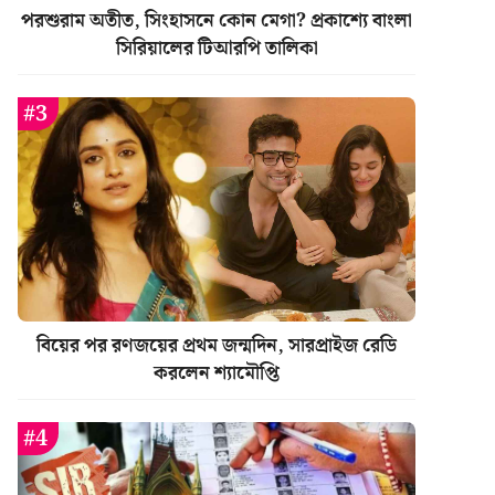
পরশুরাম অতীত, সিংহাসনে কোন মেগা? প্রকাশ্যে বাংলা
সিরিয়ালের টিআরপি তালিকা
বিয়ের পর রণজয়ের প্রথম জন্মদিন, সারপ্রাইজ রেডি
করলেন শ্যামৌপ্তি