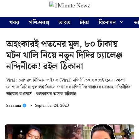
Skip
Menu
to
content
খবর
পশ্চিমবঙ্গ
ভারত
টাকা
বিনোদন
ভ
অহংকারই পতনের মূল, ৮০ টাকায়
মটন থালি নিয়ে নতুন দিদির চ্যালেঞ্জ
নন্দিনীকে! রইল ঠিকানা
Viral : সোশ্যাল মিডিয়ায় ভাইরাল (Viral) নন্দিনীদিকে সকলেই চেনে। কারণ
সোশ্যাল মিডিয়া খুললেই রিলসে দেখা যায় নন্দিনীদির খাবারের দোকান, নন্দিনীদির
ভাইরাল কথাবার্তা। কলকাতায় অনেক মহিলাই
Saranna
September 24, 2023