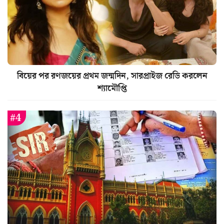
বিয়ের পর রণজয়ের প্রথম জন্মদিন, সারপ্রাইজ রেডি করলেন
শ্যামৌপ্তি