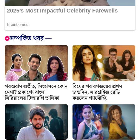
সম্পর্কিত খবর —
পরশুরাম অতীত, সিংহাসনে কোন
বিয়ের পর রণজয়ের প্রথম
মেগা? প্রকাশ্যে বাংলা
জন্মদিন, সারপ্রাইজ রেডি
সিরিয়ালের টিআরপি তালিকা
করলেন শ্যামৌপ্তি