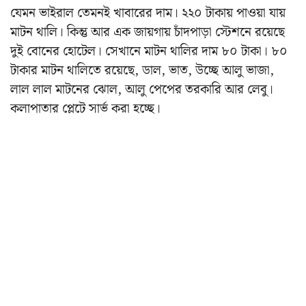
যেমন ভাইরাল তেমনই খাবারের দাম। ২২০ টাকায় পাওয়া যায়
মাটন থালি। কিন্তু আর এক জায়গায় চাঁদপাড়া স্টেশনে রয়েছে
দুই বোনের হোটেল। সেখানে মাটন থালির দাম ৮০ টাকা। ৮০
টাকার মাটন থালিতে রয়েছে, ডাল, ভাত, উচ্ছে আলু ভাজা,
লাল লাল মাটনের ঝোল, আলু পেপের তরকারি আর লেবু।
কলাপাতার প্লেটে সার্ভ করা হচ্ছে।