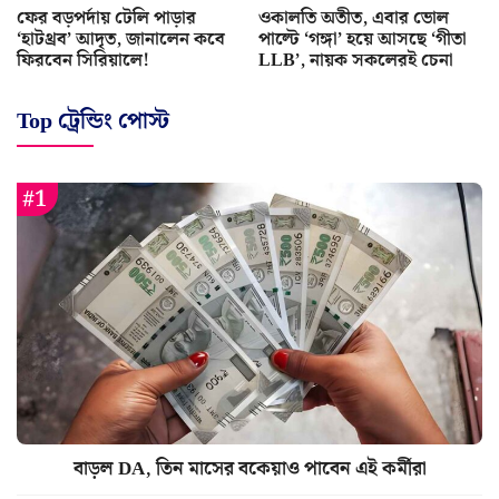
ফের বড়পর্দায় টেলি পাড়ার
ওকালতি অতীত, এবার ভোল
‘হাটথ্রব’ আদৃত, জানালেন কবে
পাল্টে ‘গঙ্গা’ হয়ে আসছে ‘গীতা
ফিরবেন সিরিয়ালে!
LLB’, নায়ক সকলেরই চেনা
Top ট্রেন্ডিং পোস্ট
বাড়ল DA, তিন মাসের বকেয়াও পাবেন এই কর্মীরা