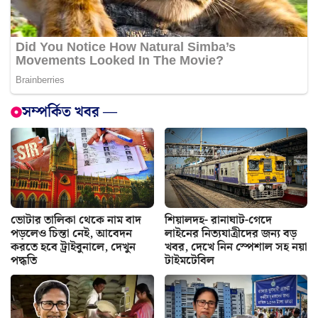
সম্পর্কিত খবর —
ভোটার তালিকা থেকে নাম বাদ
শিয়ালদহ- রানাঘাট-গেদে
পড়লেও চিন্তা নেই, আবেদন
লাইনের নিত্যযাত্রীদের জন্য বড়
করতে হবে ট্রাইবুনালে, দেখুন
খবর, দেখে নিন স্পেশাল সহ নয়া
পদ্ধতি
টাইমটেবিল