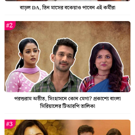
বাড়ল DA, তিন মাসের বকেয়াও পাবেন এই কর্মীরা
পরশুরাম অতীত, সিংহাসনে কোন মেগা? প্রকাশ্যে বাংলা
সিরিয়ালের টিআরপি তালিকা