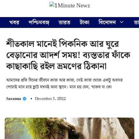
Skip
Menu
to
content
খবর
পশ্চিমবঙ্গ
ভারত
টাকা
বিনোদন
ভ
শীতকাল মানেই পিকনিক আর ঘুরে
বেড়ানোর আদর্শ সময়! ব্যস্ততার ফাঁকে
কাছাকাছি রইল ভ্রমণের ঠিকানা
আমাদের প্রতি দিনের জীবনে কাজ আর কাজ, সেই কাজ থেকে একটু অবসর
পেলেই মনে হয়ে ছুটে যখনই অন্য স্থানে। মনে হয় যেন, ‘থাকব না কো
Saranna
December 1, 2022