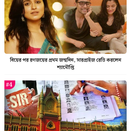
বিয়ের পর রণজয়ের প্রথম জন্মদিন, সারপ্রাইজ রেডি করলেন
শ্যামৌপ্তি