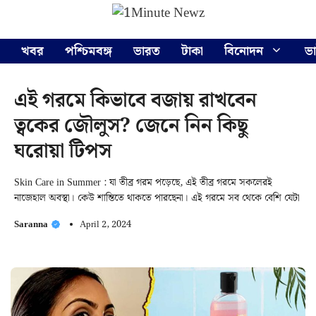
Skip
Menu
to
content
খবর
পশ্চিমবঙ্গ
ভারত
টাকা
বিনোদন
ভ
এই গরমে কিভাবে বজায় রাখবেন
ত্বকের জৌলুস? জেনে নিন কিছু
ঘরোয়া টিপস
Skin Care in Summer : যা তীব্র গরম পড়েছে, এই তীব্র গরমে সকলেরই
নাজেহাল অবস্থা। কেউ শান্তিতে থাকতে পারছেনা। এই গরমে সব থেকে বেশি যেটা
Saranna
April 2, 2024