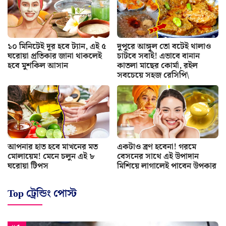
১০ মিনিটেই দূর হবে ট্যান, এই ৫
দুপুরে আঙ্গুল তো বটেই থালাও
ঘরোয়া প্রতিকার জানা থাকলেই
চাটবে সবাই! এভাবে বানান
হবে মুশকিল আসান
কাতলা মাছের কোর্মা, রইল
সবচেয়ে সহজ রেসিপি\
আপনার হাত হবে মাখনের মত
একটাও ব্রণ হবেনা! গরমে
মোলায়েম! মেনে চলুন এই ৮
বেসনের সাথে এই উপাদান
ঘরোয়া টিপস
মিশিয়ে লাগালেই পাবেন উপকার
Top ট্রেন্ডিং পোস্ট