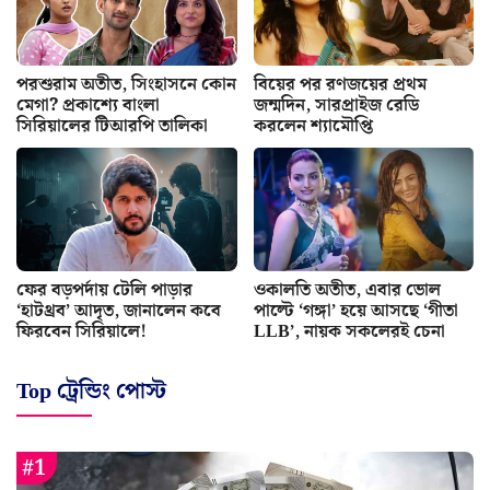
পরশুরাম অতীত, সিংহাসনে কোন
বিয়ের পর রণজয়ের প্রথম
মেগা? প্রকাশ্যে বাংলা
জন্মদিন, সারপ্রাইজ রেডি
সিরিয়ালের টিআরপি তালিকা
করলেন শ্যামৌপ্তি
ফের বড়পর্দায় টেলি পাড়ার
ওকালতি অতীত, এবার ভোল
‘হাটথ্রব’ আদৃত, জানালেন কবে
পাল্টে ‘গঙ্গা’ হয়ে আসছে ‘গীতা
ফিরবেন সিরিয়ালে!
LLB’, নায়ক সকলেরই চেনা
Top ট্রেন্ডিং পোস্ট