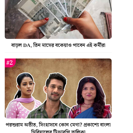
বাড়ল DA, তিন মাসের বকেয়াও পাবেন এই কর্মীরা
পরশুরাম অতীত, সিংহাসনে কোন মেগা? প্রকাশ্যে বাংলা
সিরিয়ালের টিআরপি তালিকা