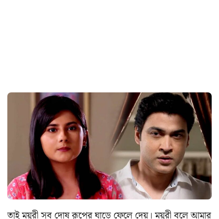
তাই ময়ূরী সব দোষ রূপের ঘাড়ে ফেলে দেয়। ময়ূরী বলে আমার