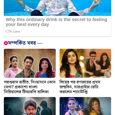
সম্পর্কিত খবর —
পরশুরাম অতীত, সিংহাসনে কোন
বিয়ের পর রণজয়ের প্রথম
মেগা? প্রকাশ্যে বাংলা
জন্মদিন, সারপ্রাইজ রেডি
সিরিয়ালের টিআরপি তালিকা
করলেন শ্যামৌপ্তি