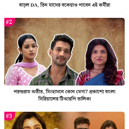
বাড়ল DA, তিন মাসের বকেয়াও পাবেন এই কর্মীরা
পরশুরাম অতীত, সিংহাসনে কোন মেগা? প্রকাশ্যে বাংলা
সিরিয়ালের টিআরপি তালিকা