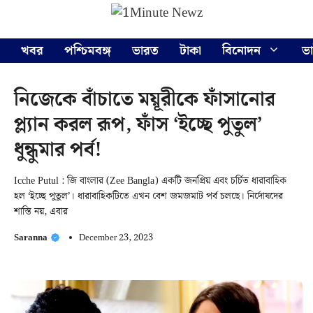
Skip
Menu
to
content
খবর
পশ্চিমবঙ্গ
ভারত
টাকা
বিনোদন
ভ
নিজেকে বাঁচাতে ময়ূরীকে ফাঁসানোর
প্ল্যান করল রূপ, ফাঁস ‘ইচ্ছে পুতুল’
ধুন্ধুমার পর্ব!
Icche Putul : জি বাংলার (Zee Bangla) একটি জনপ্রিয় এবং চর্চিত ধারাবাহিক
হল ‘ইচ্ছে পুতুল’। ধারাবাহিকটিতে এখন বেশ জমজমাট পর্ব চলছে। নির্দোষদের
শাস্তি নয়, এবার
Saranna
December 23, 2023