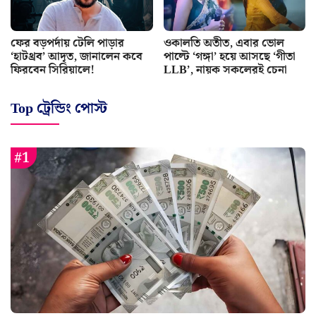
ফের বড়পর্দায় টেলি পাড়ার
ওকালতি অতীত, এবার ভোল
‘হাটথ্রব’ আদৃত, জানালেন কবে
পাল্টে ‘গঙ্গা’ হয়ে আসছে ‘গীতা
ফিরবেন সিরিয়ালে!
LLB’, নায়ক সকলেরই চেনা
Top ট্রেন্ডিং পোস্ট