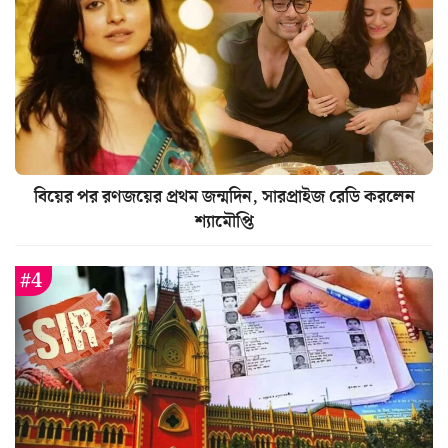
বিয়ের পর রণজয়ের প্রথম জন্মদিন, সারপ্রাইজ রেডি করলেন
শ্যামৌপ্তি