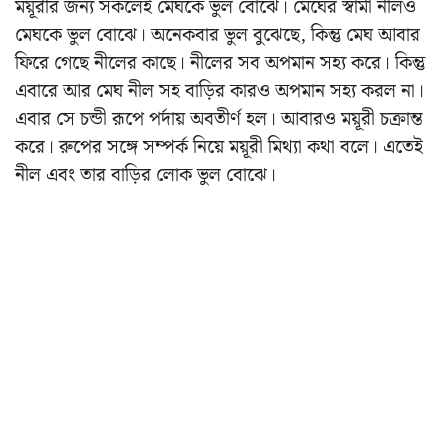
ময়ূরীর জন্য সকলেই মেঘকে ভুল বোঝে। মেঘের স্বামী নীলও
মেঘকে ভুল বোঝে। অনেকবার ভুল বুঝেছে, কিন্তু মেঘ আবার
ফিরে গেছে নীলের কাছে। নীলের সব অপমান সহ্য করে। কিন্তু
এবারে আর মেঘ নীল সহ বাড়ির কারও অপমান সহ্য করল না।
এবার সে চন্ডী রূপে পর্দায় অবতীর্ণ হল। আবারও ময়ূরী চক্রান্ত
করে। রুপের সঙ্গে সম্পর্ক নিয়ে ময়ূরী মিথ্যা কথা বলে। এতেই
নীল এবং তার বাড়ির লোক ভুল বোঝে।