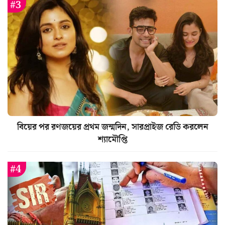
বিয়ের পর রণজয়ের প্রথম জন্মদিন, সারপ্রাইজ রেডি করলেন
শ্যামৌপ্তি