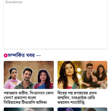
সম্পর্কিত খবর —
পরশুরাম অতীত, সিংহাসনে কোন
বিয়ের পর রণজয়ের প্রথম
মেগা? প্রকাশ্যে বাংলা
জন্মদিন, সারপ্রাইজ রেডি
সিরিয়ালের টিআরপি তালিকা
করলেন শ্যামৌপ্তি