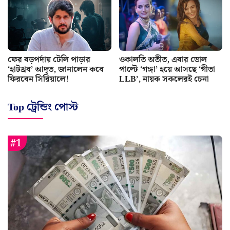
ফের বড়পর্দায় টেলি পাড়ার
ওকালতি অতীত, এবার ভোল
‘হাটথ্রব’ আদৃত, জানালেন কবে
পাল্টে ‘গঙ্গা’ হয়ে আসছে ‘গীতা
ফিরবেন সিরিয়ালে!
LLB’, নায়ক সকলেরই চেনা
Top ট্রেন্ডিং পোস্ট