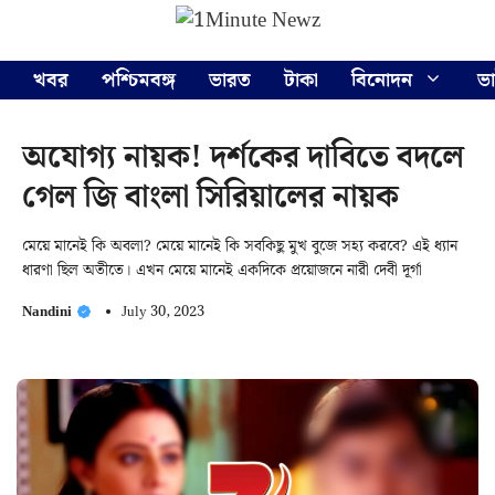
Skip
Menu
to
content
খবর
পশ্চিমবঙ্গ
ভারত
টাকা
বিনোদন
ভ
অযোগ্য নায়ক! দর্শকের দাবিতে বদলে
গেল জি বাংলা সিরিয়ালের নায়ক
মেয়ে মানেই কি অবলা? মেয়ে মানেই কি সবকিছু মুখ বুজে সহ্য করবে? এই ধ্যান
ধারণা ছিল অতীতে। এখন মেয়ে মানেই একদিকে প্রয়োজনে নারী দেবী দূর্গা
Nandini
July 30, 2023