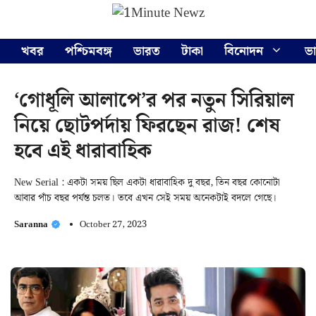
Skip
Menu
to
content
খবর
পশ্চিমবঙ্গ
ভারত
টাকা
বিনোদন
ভ
‘গোধূলি আলাপে’র পর নতুন সিরিয়াল
নিয়ে ছোটপর্দায় ফিরছেন রাজ! শেষ
হবে এই ধারাবাহিক
New Serial : একটা সময় ছিল একটা ধারাবাহিক দু বছর, তিন বছর কোনোটা
আবার পাঁচ বছর পর্যন্ত চলত। তবে এখন সেই সময় অনেকটাই বদলে গেছে।
Saranna
October 27, 2023