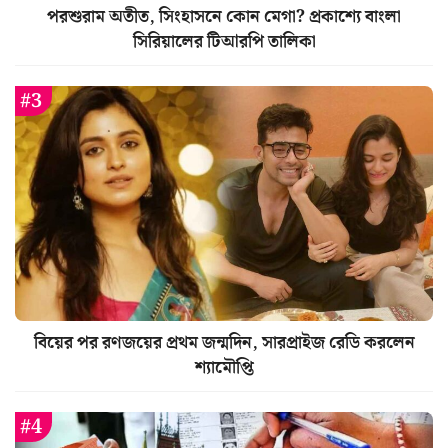
পরশুরাম অতীত, সিংহাসনে কোন মেগা? প্রকাশ্যে বাংলা
সিরিয়ালের টিআরপি তালিকা
বিয়ের পর রণজয়ের প্রথম জন্মদিন, সারপ্রাইজ রেডি করলেন
শ্যামৌপ্তি