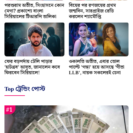
পরশুরাম অতীত, সিংহাসনে কোন
বিয়ের পর রণজয়ের প্রথম
মেগা? প্রকাশ্যে বাংলা
জন্মদিন, সারপ্রাইজ রেডি
সিরিয়ালের টিআরপি তালিকা
করলেন শ্যামৌপ্তি
ফের বড়পর্দায় টেলি পাড়ার
ওকালতি অতীত, এবার ভোল
‘হাটথ্রব’ আদৃত, জানালেন কবে
পাল্টে ‘গঙ্গা’ হয়ে আসছে ‘গীতা
ফিরবেন সিরিয়ালে!
LLB’, নায়ক সকলেরই চেনা
Top ট্রেন্ডিং পোস্ট