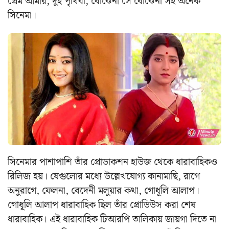
প্রেম আমার, দুই পৃথিবী, বোঝেনা সে বোঝেনা সহ অনেক
সিনেমা।
সিনেমার পাশাপাশি তাঁর প্রোডাকশন হাউজ থেকে ধারাবাহিকও
রিলিজ হয়। যেগুলোর মধ্যে উল্লেখযোগ্য কানামাছি, রাগে
অনুরাগে, ফেলনা, বেদেনী মলুয়ার কথা, গোধূলি আলাপ।
গোধূলি আলাপ ধারাবাহিক ছিল তাঁর প্রোডিউস করা শেষ
ধারাবাহিক। এই ধারাবাহিক টিআরপি তালিকায় জায়গা দিতে না