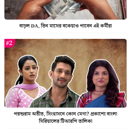
বাড়ল DA, তিন মাসের বকেয়াও পাবেন এই কর্মীরা
পরশুরাম অতীত, সিংহাসনে কোন মেগা? প্রকাশ্যে বাংলা
সিরিয়ালের টিআরপি তালিকা