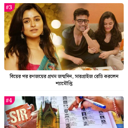
বিয়ের পর রণজয়ের প্রথম জন্মদিন, সারপ্রাইজ রেডি করলেন
শ্যামৌপ্তি