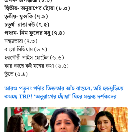
প্রথম- জগদ্ধাত্রী (৮.১)
দ্বিতীয়- অনুরাগের ছোঁয়া (৮.০)
তৃতীয়- ফুলকি (৭.৯)
চতুর্থ- রাঙা বউ (৭.৫)
পঞ্চম- নিম ফুলের মধু (৭.৪)
সন্ধ্যাতারা (৭.৩)
বাংলা মিডিয়াম (৬.৭)
হরগৌরী পাইস হোটেল (৬.৬)
কার কাছে কই মনের কথা (৬.৫)
তুঁতে (৫.৯)
আরও পড়ুনঃ পর্দার তিক্ততার আঁচ বাস্তবে, তাই হুড়মুড়িয়ে
কমছে TRP! ‘অনুরাগের ছোঁয়া’ ঘিরে মন্তব্য দর্শকদের