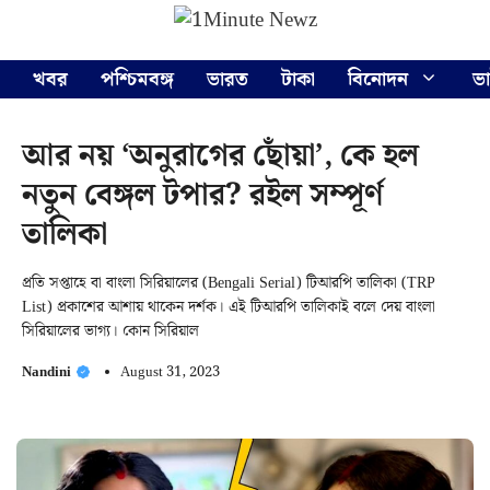
Skip
Menu
to
content
খবর
পশ্চিমবঙ্গ
ভারত
টাকা
বিনোদন
ভ
আর নয় ‘অনুরাগের ছোঁয়া’, কে হল
নতুন বেঙ্গল টপার? রইল সম্পূর্ণ
তালিকা
প্রতি সপ্তাহে বা বাংলা সিরিয়ালের (Bengali Serial) টিআরপি তালিকা (TRP
List) প্রকাশের আশায় থাকেন দর্শক। এই টিআরপি তালিকাই বলে দেয় বাংলা
সিরিয়ালের ভাগ্য। কোন সিরিয়াল
Nandini
August 31, 2023