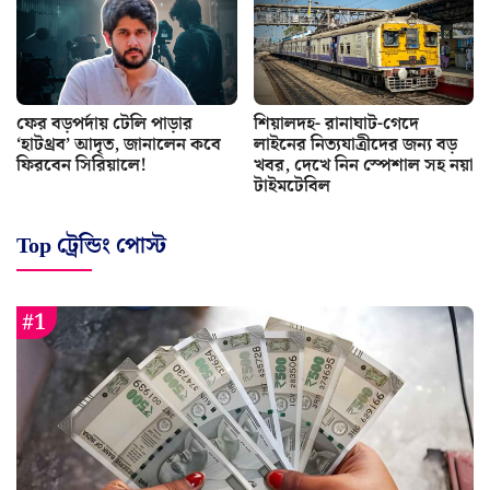
ফের বড়পর্দায় টেলি পাড়ার
শিয়ালদহ- রানাঘাট-গেদে
‘হাটথ্রব’ আদৃত, জানালেন কবে
লাইনের নিত্যযাত্রীদের জন্য বড়
ফিরবেন সিরিয়ালে!
খবর, দেখে নিন স্পেশাল সহ নয়া
টাইমটেবিল
Top ট্রেন্ডিং পোস্ট