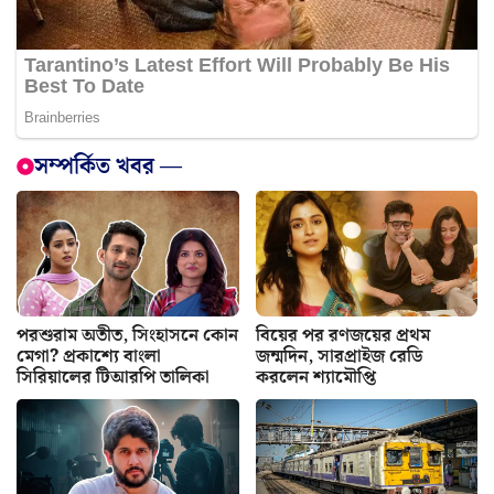
সম্পর্কিত খবর —
পরশুরাম অতীত, সিংহাসনে কোন
বিয়ের পর রণজয়ের প্রথম
মেগা? প্রকাশ্যে বাংলা
জন্মদিন, সারপ্রাইজ রেডি
সিরিয়ালের টিআরপি তালিকা
করলেন শ্যামৌপ্তি