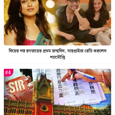
বিয়ের পর রণজয়ের প্রথম জন্মদিন, সারপ্রাইজ রেডি করলেন
শ্যামৌপ্তি