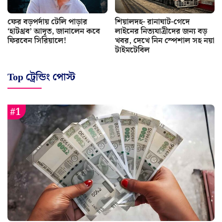
ফের বড়পর্দায় টেলি পাড়ার
শিয়ালদহ- রানাঘাট-গেদে
‘হাটথ্রব’ আদৃত, জানালেন কবে
লাইনের নিত্যযাত্রীদের জন্য বড়
ফিরবেন সিরিয়ালে!
খবর, দেখে নিন স্পেশাল সহ নয়া
টাইমটেবিল
Top ট্রেন্ডিং পোস্ট