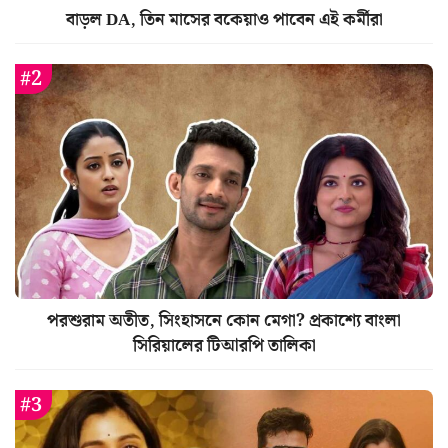
বাড়ল DA, তিন মাসের বকেয়াও পাবেন এই কর্মীরা
পরশুরাম অতীত, সিংহাসনে কোন মেগা? প্রকাশ্যে বাংলা
সিরিয়ালের টিআরপি তালিকা