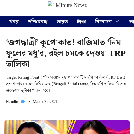
Skip
Menu
to
content
খবর
পশ্চিমবঙ্গ
ভারত
টাকা
বিনোদন
ভ
‘জগদ্ধাত্রী’ কুপোকাত! বাজিমাত ‘নিম
ফুলের মধু’র, রইল চমকে দেওয়া TRP
তালিকা
Target Rating Point : প্রতি সপ্তাহে বৃহস্পতিবার টিআরপি তালিকা (TRP List)
প্রকাশ পায়। বাংলা সিরিয়ালের (Bengali Serial) ক্ষেত্রে টিআরপি তালিকা বিশেষ
গুরুত্বপূর্ণ ভূমিকা পালন করে।
Nandini
March 7, 2024