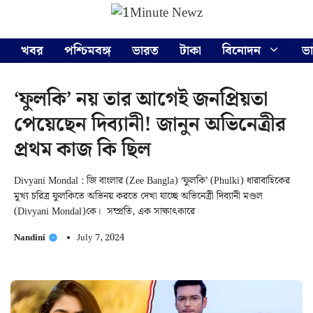
Skip
Menu
to
content
খবর
পশ্চিমবঙ্গ
ভারত
টাকা
বিনোদন
ভ
‘ফুলকি’ নয় তার আগেই জনপ্রিয়তা
পেয়েছেন দিব্যানী! জানুন অভিনেত্রীর
প্রথম কাজ কি ছিল
Divyani Mondal : জি বাংলার (Zee Bangla) ‘ফুলকি’ (Phulki) ধারাবাহিকের
মুখ্য চরিত্র ফুলকিতে অভিনয় করতে দেখা যাচ্ছে অভিনেত্রী দিব্যানী মণ্ডল
(Divyani Mondal)কে। সম্প্রতি, এক সাক্ষাৎকারে
Nandini
July 7, 2024