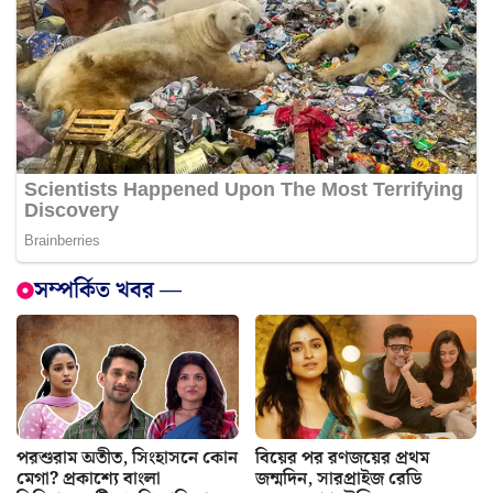
সম্পর্কিত খবর —
পরশুরাম অতীত, সিংহাসনে কোন
বিয়ের পর রণজয়ের প্রথম
মেগা? প্রকাশ্যে বাংলা
জন্মদিন, সারপ্রাইজ রেডি