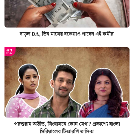
বাড়ল DA, তিন মাসের বকেয়াও পাবেন এই কর্মীরা
পরশুরাম অতীত, সিংহাসনে কোন মেগা? প্রকাশ্যে বাংলা
সিরিয়ালের টিআরপি তালিকা