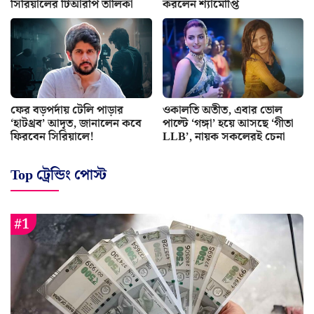
সিরিয়ালের টিআরপি তালিকা
করলেন শ্যামৌপ্তি
ফের বড়পর্দায় টেলি পাড়ার
ওকালতি অতীত, এবার ভোল
‘হাটথ্রব’ আদৃত, জানালেন কবে
পাল্টে ‘গঙ্গা’ হয়ে আসছে ‘গীতা
ফিরবেন সিরিয়ালে!
LLB’, নায়ক সকলেরই চেনা
Top ট্রেন্ডিং পোস্ট