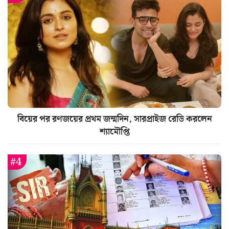
বিয়ের পর রণজয়ের প্রথম জন্মদিন, সারপ্রাইজ রেডি করলেন
শ্যামৌপ্তি