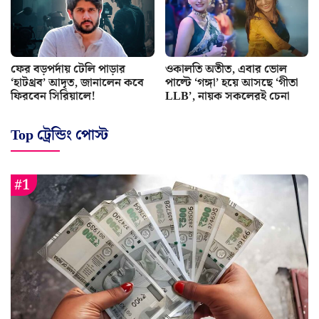
ফের বড়পর্দায় টেলি পাড়ার
ওকালতি অতীত, এবার ভোল
‘হাটথ্রব’ আদৃত, জানালেন কবে
পাল্টে ‘গঙ্গা’ হয়ে আসছে ‘গীতা
ফিরবেন সিরিয়ালে!
LLB’, নায়ক সকলেরই চেনা
Top ট্রেন্ডিং পোস্ট