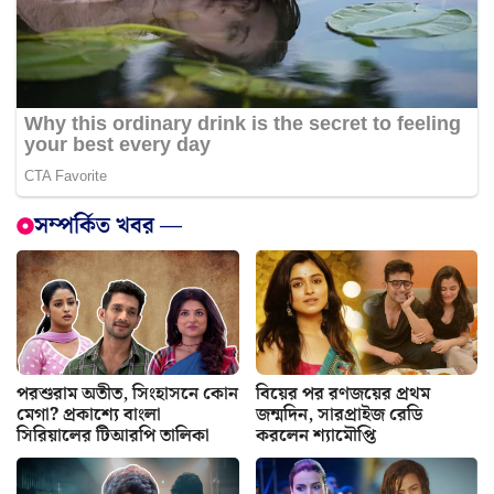
সম্পর্কিত খবর —
পরশুরাম অতীত, সিংহাসনে কোন
বিয়ের পর রণজয়ের প্রথম
মেগা? প্রকাশ্যে বাংলা
জন্মদিন, সারপ্রাইজ রেডি
সিরিয়ালের টিআরপি তালিকা
করলেন শ্যামৌপ্তি