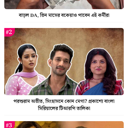
বাড়ল DA, তিন মাসের বকেয়াও পাবেন এই কর্মীরা
পরশুরাম অতীত, সিংহাসনে কোন মেগা? প্রকাশ্যে বাংলা
সিরিয়ালের টিআরপি তালিকা