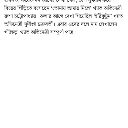
প্রসঙ্গত, কয়েকদিন আগেই দেখা গেল, বেশ ধুমধাম করে
বিয়ের পিঁড়িতে বসেছেন ‘তোমায় আমায় মিলে’ খ্যাত অভিনেত্রী
রুশা চট্টোপাধ্যায়। রুশার আগে দেখা গিয়েছিল ‘ইষ্টিকুটুম’ খ্যাত
অভিনেত্রী সুদীপ্তা চক্রবর্তী। এবার এদের দলে নাম লেখালেন
গাঁটছড়া খ্যাত অভিনেত্রী সম্পূর্ণা পাত্র।