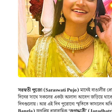
সরস্বতী পুজো (Saraswati Pujo)
মানেই বাঙালীর প্র
দিনের সাথে সকলের একটা আলাদা আবেগ জড়িয়ে থাকে। ক
দিনগুলোয়। আর এই দিন পুরোনো স্মৃতিতে ভাসলেন অভি
Bangla)
জনপ্রিয় ধারাবাহিক
‘জগদ্ধাত্রী’ (Jagadhatr