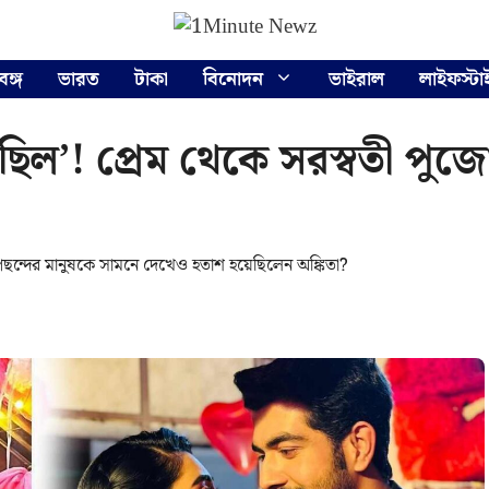
বঙ্গ
ভারত
টাকা
বিনোদন
ভাইরাল
লাইফস্টা
িল’! প্রেম থেকে সরস্বতী পুজো’
 পছন্দের মানুষকে সামনে দেখেও হতাশ হয়েছিলেন অঙ্কিতা?