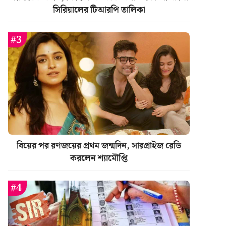
সিরিয়ালের টিআরপি তালিকা
বিয়ের পর রণজয়ের প্রথম জন্মদিন, সারপ্রাইজ রেডি
করলেন শ্যামৌপ্তি