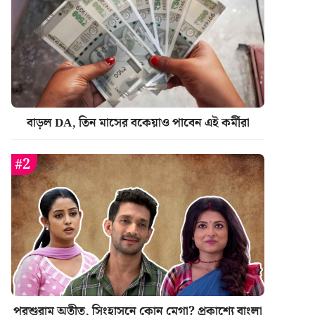
বাড়ল DA, তিন মাসের বকেয়াও পাবেন এই কর্মীরা
পরশুরাম অতীত, সিংহাসনে কোন মেগা? প্রকাশ্যে বাংলা