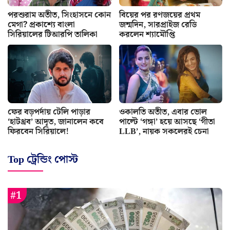
পরশুরাম অতীত, সিংহাসনে কোন
বিয়ের পর রণজয়ের প্রথম
মেগা? প্রকাশ্যে বাংলা
জন্মদিন, সারপ্রাইজ রেডি
সিরিয়ালের টিআরপি তালিকা
করলেন শ্যামৌপ্তি
ফের বড়পর্দায় টেলি পাড়ার
ওকালতি অতীত, এবার ভোল
‘হাটথ্রব’ আদৃত, জানালেন কবে
পাল্টে ‘গঙ্গা’ হয়ে আসছে ‘গীতা
ফিরবেন সিরিয়ালে!
LLB’, নায়ক সকলেরই চেনা
Top ট্রেন্ডিং পোস্ট