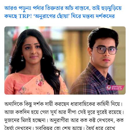
আরও পড়ুনঃ পর্দার তিক্ততার আঁচ বাস্তবে, তাই হুড়মুড়িয়ে
কমছে TRP! ‘অনুরাগের ছোঁয়া’ ঘিরে মন্তব্য দর্শকদের
অন্যদিকে কিছু দর্শক দায়ী করছেন ধারাবাহিকের কাহিনী নিয়ে।
আজ কতদিন হয়ে গেল সূর্য আর দীপা সেই দূরে দূরেই রয়েছে।
দুজনের মিলই হচ্ছেনা। অনুরাগীরা আর কত কষ্ট দেখবেন, কত
ধৈর্য্য দেখবেন। সবকিছুর তো শেষ আছে। ধৈর্য ধরে রেখে