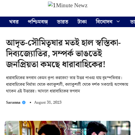
Skip
Menu
to
content
খবর
পশ্চিমবঙ্গ
ভারত
টাকা
বিনোদন
ভ
আদৃত-সৌমিতৃষার মতই হাল স্বস্তিকা-
দিব্যজ্যোতির, সম্পর্ক ভাঙতেই
জনপ্রিয়তা কমছে ধারাবাহিকের!
ধারাবাহিকের ভগবান কেমন কৃপা করবেন? তার উত্তর পাওয়া যায় বৃহস্পতিবার।
ধারাবাহিকের নির্মাতা থেকে কলাকুশলী, কলাকুশলী থেকে দর্শক সকলেই অপেক্ষায়
থাকেন এই উত্তরের। আসলে ধারাবাহিকের ভগবান
Saranna
August 31, 2023