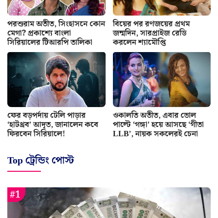
পরশুরাম অতীত, সিংহাসনে কোন
বিয়ের পর রণজয়ের প্রথম
মেগা? প্রকাশ্যে বাংলা
জন্মদিন, সারপ্রাইজ রেডি
সিরিয়ালের টিআরপি তালিকা
করলেন শ্যামৌপ্তি
ফের বড়পর্দায় টেলি পাড়ার
ওকালতি অতীত, এবার ভোল
‘হাটথ্রব’ আদৃত, জানালেন কবে
পাল্টে ‘গঙ্গা’ হয়ে আসছে ‘গীতা
ফিরবেন সিরিয়ালে!
LLB’, নায়ক সকলেরই চেনা
Top ট্রেন্ডিং পোস্ট