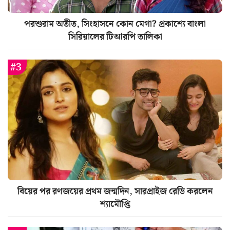
পরশুরাম অতীত, সিংহাসনে কোন মেগা? প্রকাশ্যে বাংলা
সিরিয়ালের টিআরপি তালিকা
বিয়ের পর রণজয়ের প্রথম জন্মদিন, সারপ্রাইজ রেডি করলেন
শ্যামৌপ্তি