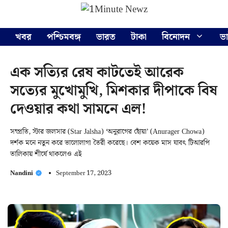
Skip
Menu
to
content
খবর
পশ্চিমবঙ্গ
ভারত
টাকা
বিনোদন
ভ
এক সত্যির রেষ কাটতেই আরেক
সত্যের মুখোমুখি, মিশকার দীপাকে বিষ
দেওয়ার কথা সামনে এল!
সম্প্রতি, স্টার জলসার (Star Jalsha) ‘অনুরাগের ছোঁয়া’ (Anurager Chowa)
দর্শক মনে নতুন করে ভালোলাগা তৈরী করেছে। বেশ কয়েক মাস যাবৎ টিআরপি
তালিকায় শীর্ষে থাকলেও এই
Nandini
September 17, 2023