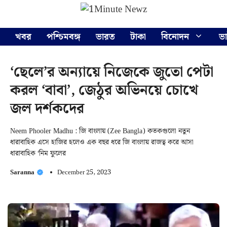
Skip
Menu
to
content
খবর
পশ্চিমবঙ্গ
ভারত
টাকা
বিনোদন
ভ
‘ছেলে’র অন্যায়ে নিজেকে জুতো পেটা
করল ‘বাবা’, জেঠুর অভিনয়ে চোখে
জল দর্শকদের
Neem Phooler Madhu : জি বাংলায় (Zee Bangla) কতকগুলো নতুন
ধারাবাহিক এসে হাজির হলেও এক বছর ধরে জি বাংলায় রাজত্ব করে আসা
ধারাবাহিক ‘নিম ফুলের
Saranna
December 25, 2023