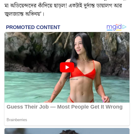
মা অডিয়েন্সদের কাঁদিয়ে ছাড়ল! এতটাই দুর্দান্ত ডায়ালগ আর
জ্বলজ্যান্ত অভিনয়’।