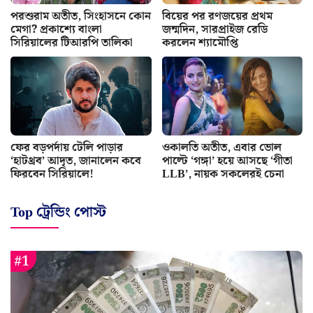
পরশুরাম অতীত, সিংহাসনে কোন
বিয়ের পর রণজয়ের প্রথম
মেগা? প্রকাশ্যে বাংলা
জন্মদিন, সারপ্রাইজ রেডি
সিরিয়ালের টিআরপি তালিকা
করলেন শ্যামৌপ্তি
ফের বড়পর্দায় টেলি পাড়ার
ওকালতি অতীত, এবার ভোল
‘হাটথ্রব’ আদৃত, জানালেন কবে
পাল্টে ‘গঙ্গা’ হয়ে আসছে ‘গীতা
ফিরবেন সিরিয়ালে!
LLB’, নায়ক সকলেরই চেনা
Top ট্রেন্ডিং পোস্ট