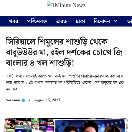
Skip
Menu
to
content
খবর
পশ্চিমবঙ্গ
ভারত
টাকা
বিনোদন
ভ
সিরিয়ালে শিমুলের শাশুড়ি থেকে
বাবুউউউর মা, রইল দর্শকের চোখে জি
বাংলার ৪ খল শাশুড়ি!
একটা কথা সবসময়ই কথিত ‘মা, মা-ই হয়, শাশুড়ি(Mothar-in-law)রা কখনো মা
হতে পারে না’। এই কথাটা সবসময় সব পরিস্থিতিতে খাটেনা। সব মানুষের মন এক
নয়, সব
Saranna
August 16, 2023