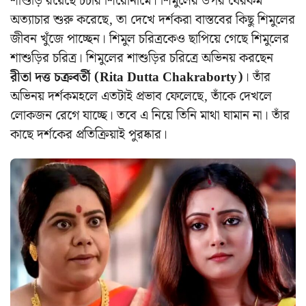
শাশুড়ি রয়েছে চর্চার শিরোনামে। শিমুলের উপর যেরকম
অত্যাচার শুরু করেছে, তা দেখে দর্শকরা বাস্তবের কিছু শিমুলের
জীবন খুঁজে পাচ্ছেন।
শিমুল চরিত্রকেও ছাপিয়ে গেছে শিমুলের
শাশুড়ির চরিত্র। শিমুলের শাশুড়ির চরিত্রে অভিনয় করছেন
রীতা দত্ত চক্রবর্তী (Rita Dutta Chakraborty)
। তাঁর
অভিনয় দর্শকমহলে এতটাই প্রভাব ফেলেছে, তাঁকে দেখলে
লোকজন রেগে যাচ্ছে। তবে এ নিয়ে তিনি মাথা ঘামান না। তাঁর
কাছে দর্শকের প্রতিক্রিয়াই পুরষ্কার।