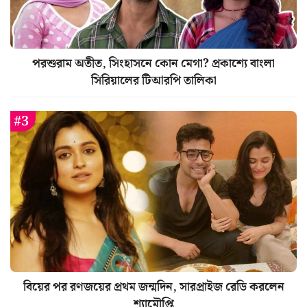
পরশুরাম অতীত, সিংহাসনে কোন মেগা? প্রকাশ্যে বাংলা
সিরিয়ালের টিআরপি তালিকা
বিয়ের পর রণজয়ের প্রথম জন্মদিন, সারপ্রাইজ রেডি করলেন
শ্যামৌপ্তি