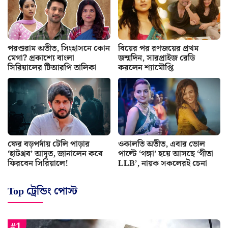
পরশুরাম অতীত, সিংহাসনে কোন
বিয়ের পর রণজয়ের প্রথম
মেগা? প্রকাশ্যে বাংলা
জন্মদিন, সারপ্রাইজ রেডি
সিরিয়ালের টিআরপি তালিকা
করলেন শ্যামৌপ্তি
ফের বড়পর্দায় টেলি পাড়ার
ওকালতি অতীত, এবার ভোল
‘হাটথ্রব’ আদৃত, জানালেন কবে
পাল্টে ‘গঙ্গা’ হয়ে আসছে ‘গীতা
ফিরবেন সিরিয়ালে!
LLB’, নায়ক সকলেরই চেনা
Top ট্রেন্ডিং পোস্ট