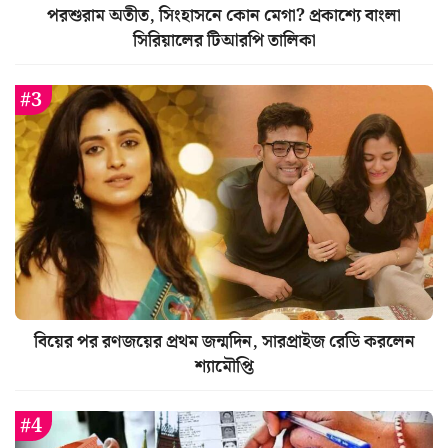
পরশুরাম অতীত, সিংহাসনে কোন মেগা? প্রকাশ্যে বাংলা
সিরিয়ালের টিআরপি তালিকা
বিয়ের পর রণজয়ের প্রথম জন্মদিন, সারপ্রাইজ রেডি করলেন
শ্যামৌপ্তি