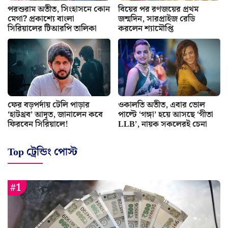
পরশুরাম অতীত, সিংহাসনে কোন
বিয়ের পর রণজয়ের প্রথম
মেগা? প্রকাশ্যে বাংলা
জন্মদিন, সারপ্রাইজ রেডি
সিরিয়ালের টিআরপি তালিকা
করলেন শ্যামৌপ্তি
ফের বড়পর্দায় টেলি পাড়ার
ওকালতি অতীত, এবার ভোল
‘হাটথ্রব’ আদৃত, জানালেন কবে
পাল্টে ‘গঙ্গা’ হয়ে আসছে ‘গীতা
ফিরবেন সিরিয়ালে!
LLB’, নায়ক সকলেরই চেনা
Top ট্রেন্ডিং পোস্ট