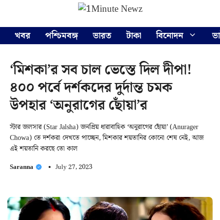
Skip
Menu
to
content
খবর
পশ্চিমবঙ্গ
ভারত
টাকা
বিনোদন
ভ
‘মিশকা’র সব চাল ভেস্তে দিল দীপা!
৪০০ পর্বে দর্শকদের দুর্দান্ত চমক
উপহার ‘অনুরাগের ছোঁয়া’র
স্টার জলসার (Star Jalsha) জনপ্রিয় ধারাবাহিক ‘অনুরাগের ছোঁয়া’ (Anurager
Chowa) তে দর্শকরা দেখতে পাচ্ছেন, মিশকার শয়তানির কোনো শেষ নেই, আজ
এই শয়তানি করছে তো কাল
Saranna
July 27, 2023