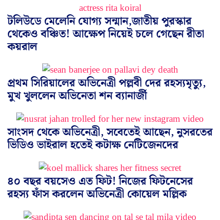
টলিউডে মেলেনি যোগ্য সন্মান,জাতীয় পুরস্কার
থেকেও বঞ্চিত! আক্ষেপ নিয়েই চলে গেছেন রীতা
কয়রাল
প্রথম সিরিয়ালের অভিনেত্রী পল্লবী দের রহস্যমৃত্যু,
মুখ খুললেন অভিনেতা শন ব্যানার্জী
সাংসদ থেকে অভিনেত্রী, সবেতেই আছেন, নুসরতের
ভিডিও ভাইরাল হতেই কটাক্ষ নেটিজেনদের
৪০ বছর বয়সেও এত ফিট! নিজের ফিটনেসের
রহস্য ফাঁস করলেন অভিনেত্রী কোয়েল মল্লিক