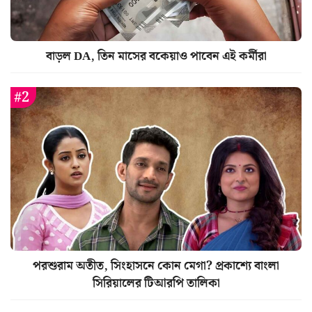
বাড়ল DA, তিন মাসের বকেয়াও পাবেন এই কর্মীরা
পরশুরাম অতীত, সিংহাসনে কোন মেগা? প্রকাশ্যে বাংলা
সিরিয়ালের টিআরপি তালিকা