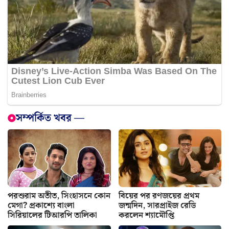
সম্পর্কিত খবর —
পরশুরাম অতীত, সিংহাসনে কোন
বিয়ের পর রণজয়ের প্রথম
মেগা? প্রকাশ্যে বাংলা
জন্মদিন, সারপ্রাইজ রেডি
সিরিয়ালের টিআরপি তালিকা
করলেন শ্যামৌপ্তি