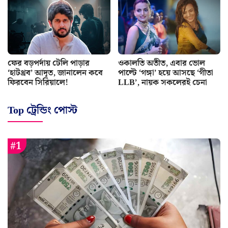
ফের বড়পর্দায় টেলি পাড়ার
ওকালতি অতীত, এবার ভোল
‘হাটথ্রব’ আদৃত, জানালেন কবে
পাল্টে ‘গঙ্গা’ হয়ে আসছে ‘গীতা
ফিরবেন সিরিয়ালে!
LLB’, নায়ক সকলেরই চেনা
Top ট্রেন্ডিং পোস্ট