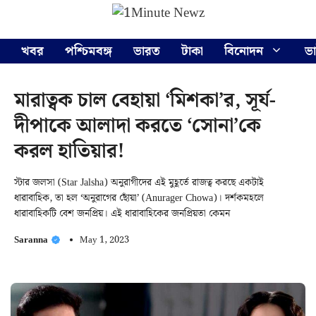
Skip
Menu
to
content
খবর
পশ্চিমবঙ্গ
ভারত
টাকা
বিনোদন
ভ
মারাত্বক চাল বেহায়া ‘মিশকা’র, সূর্য-
দীপাকে আলাদা করতে ‘সোনা’কে
করল হাতিয়ার!
স্টার জলসা (Star Jalsha) অনুরাগীদের এই মুহূর্তে রাজত্ব করছে একটাই
ধারাবাহিক, তা হল ‘অনুরাগের ছোঁয়া’ (Anurager Chowa)। দর্শকমহলে
ধারাবাহিকটি বেশ জনপ্রিয়। এই ধারাবাহিকের জনপ্রিয়তা কেমন
Saranna
May 1, 2023