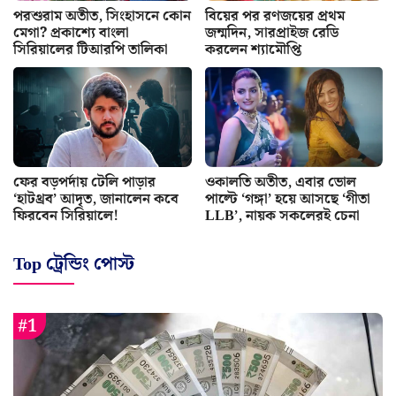
পরশুরাম অতীত, সিংহাসনে কোন
বিয়ের পর রণজয়ের প্রথম
মেগা? প্রকাশ্যে বাংলা
জন্মদিন, সারপ্রাইজ রেডি
সিরিয়ালের টিআরপি তালিকা
করলেন শ্যামৌপ্তি
ফের বড়পর্দায় টেলি পাড়ার
ওকালতি অতীত, এবার ভোল
‘হাটথ্রব’ আদৃত, জানালেন কবে
পাল্টে ‘গঙ্গা’ হয়ে আসছে ‘গীতা
ফিরবেন সিরিয়ালে!
LLB’, নায়ক সকলেরই চেনা
Top ট্রেন্ডিং পোস্ট