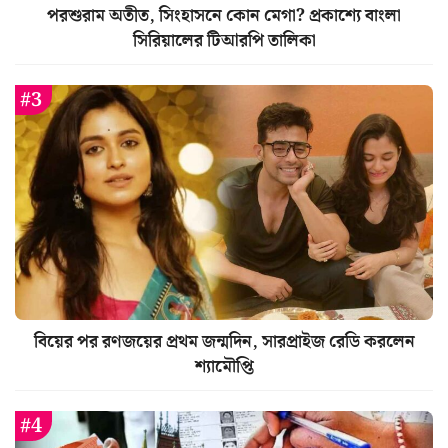
পরশুরাম অতীত, সিংহাসনে কোন মেগা? প্রকাশ্যে বাংলা
সিরিয়ালের টিআরপি তালিকা
বিয়ের পর রণজয়ের প্রথম জন্মদিন, সারপ্রাইজ রেডি করলেন
শ্যামৌপ্তি