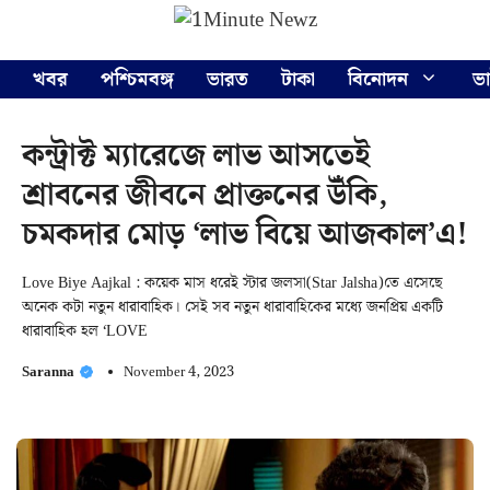
Skip
Menu
to
content
খবর
পশ্চিমবঙ্গ
ভারত
টাকা
বিনোদন
ভ
কন্ট্রাক্ট ম্যারেজে লাভ আসতেই
শ্রাবনের জীবনে প্রাক্তনের উঁকি,
চমকদার মোড় ‘লাভ বিয়ে আজকাল’এ!
Love Biye Aajkal : কয়েক মাস ধরেই স্টার জলসা(Star Jalsha)তে এসেছে
অনেক কটা নতুন ধারাবাহিক। সেই সব নতুন ধারাবাহিকের মধ্যে জনপ্রিয় একটি
ধারাবাহিক হল ‘LOVE
Saranna
November 4, 2023