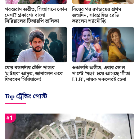
পরশুরাম অতীত, সিংহাসনে কোন
বিয়ের পর রণজয়ের প্রথম
মেগা? প্রকাশ্যে বাংলা
জন্মদিন, সারপ্রাইজ রেডি
সিরিয়ালের টিআরপি তালিকা
করলেন শ্যামৌপ্তি
ফের বড়পর্দায় টেলি পাড়ার
ওকালতি অতীত, এবার ভোল
‘হাটথ্রব’ আদৃত, জানালেন কবে
পাল্টে ‘গঙ্গা’ হয়ে আসছে ‘গীতা
ফিরবেন সিরিয়ালে!
LLB’, নায়ক সকলেরই চেনা
Top ট্রেন্ডিং পোস্ট