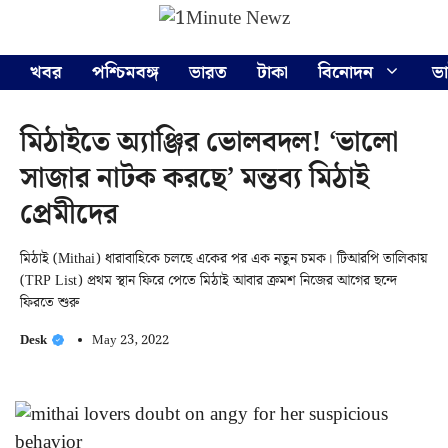
Skip
Menu
to
content
খবর
পশ্চিমবঙ্গ
ভারত
টাকা
বিনোদন
ভ
মিঠাইতে অ্যাঞ্জির ভোলবদল! ‘ভালো
সাজার নাটক করছে’ মন্তব্য মিঠাই
প্রেমীদের
মিঠাই (Mithai) ধারাবাহিকে চলছে একের পর এক নতুন চমক। টিআরপি তালিকায়
(TRP List) প্রথম স্থান ফিরে পেতে মিঠাই আবার ক্রমশ নিজের আগের ছন্দে
ফিরতে শুরু
Desk
May 23, 2022