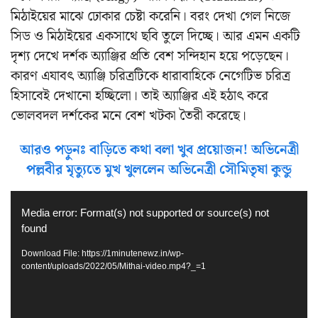
মিঠাইয়ের মাঝে ঢোকার চেষ্টা করেনি। বরং দেখা গেল নিজে
সিড ও মিঠাইয়ের একসাথে ছবি তুলে দিচ্ছে। আর এমন একটি
দৃশ্য দেখে দর্শক অ্যাঞ্জির প্রতি বেশ সন্দিহান হয়ে পড়েছেন।
কারণ এযাবৎ অ্যাঞ্জি চরিত্রটিকে ধারাবাহিকে নেগেটিভ চরিত্র
হিসাবেই দেখানো হচ্ছিলো। তাই অ্যাঞ্জির এই হঠাৎ করে
ভোলবদল দর্শকের মনে বেশ খটকা তৈরী করেছে।
আরও পড়ুনঃ বাড়িতে কথা বলা খুব প্রয়োজন! অভিনেত্রী
পল্লবীর মৃত্যুতে মুখ খুললেন অভিনেত্রী সৌমিতৃষা কুন্ডু
Video
Media error: Format(s) not supported or source(s) not
Player
found
Download File: https://1minutenewz.in/wp-
content/uploads/2022/05/Mithai-video.mp4?_=1