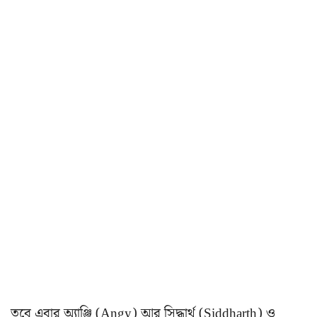
তবে এবার অ্যাঞ্জি (Angy) আর সিদ্ধার্থ (Siddharth) ও