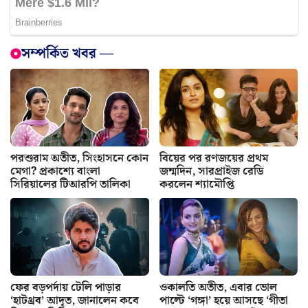
সম্পর্কিত খবর —
পরশুরাম অতীত, সিংহাসনে কোন
বিয়ের পর রণজয়ের প্রথম
মেগা? প্রকাশ্যে বাংলা
জন্মদিন, সারপ্রাইজ রেডি
সিরিয়ালের টিআরপি তালিকা
করলেন শ্যামৌপ্তি
ফের বড়পর্দায় টেলি পাড়ার
ওকালতি অতীত, এবার ভোল
‘হাটথ্রব’ আদৃত, জানালেন কবে
পাল্টে ‘গঙ্গা’ হয়ে আসছে ‘গীতা