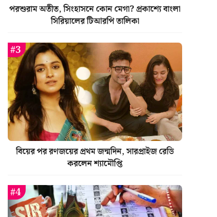
পরশুরাম অতীত, সিংহাসনে কোন মেগা? প্রকাশ্যে বাংলা
সিরিয়ালের টিআরপি তালিকা
বিয়ের পর রণজয়ের প্রথম জন্মদিন, সারপ্রাইজ রেডি
করলেন শ্যামৌপ্তি