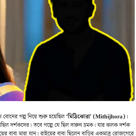
 বোনের গল্প নিয়ে শুরু হয়েছিল
‘মিঠিঝোরা’ (Mithijhora)
।
েছিল দর্শকদের। তবে গল্পে যে ছিল দারুন চমক। যার ঝলক দর্শক
য়ের বাবা মারা যান। রাইয়ের বাবা ছিলেন বাড়ির একমাত্র রোজগেরে