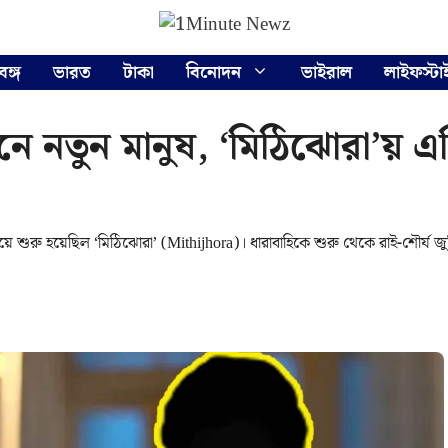
বঙ্গ
ভারত
টাকা
বিনোদন
ভাইরাল
লাইফস্টা
 নতুন মানুষ, ‘মিঠিঝোরা’য় এন্ট্
য়ে শুরু হয়েছিল ‘মিঠিঝোরা’ (Mithijhora)। ধারাবাহিকে শুরু থেকে রাই-শৌর্য জু