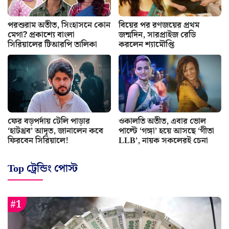
পরশুরাম অতীত, সিংহাসনে কোন
বিয়ের পর রণজয়ের প্রথম
মেগা? প্রকাশ্যে বাংলা
জন্মদিন, সারপ্রাইজ রেডি
সিরিয়ালের টিআরপি তালিকা
করলেন শ্যামৌপ্তি
ফের বড়পর্দায় টেলি পাড়ার
ওকালতি অতীত, এবার ভোল
‘হাটথ্রব’ আদৃত, জানালেন কবে
পাল্টে ‘গঙ্গা’ হয়ে আসছে ‘গীতা
ফিরবেন সিরিয়ালে!
LLB’, নায়ক সকলেরই চেনা
Top ট্রেন্ডিং পোস্ট