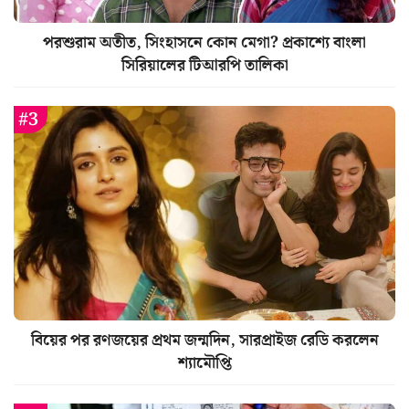
পরশুরাম অতীত, সিংহাসনে কোন মেগা? প্রকাশ্যে বাংলা
সিরিয়ালের টিআরপি তালিকা
বিয়ের পর রণজয়ের প্রথম জন্মদিন, সারপ্রাইজ রেডি করলেন
শ্যামৌপ্তি