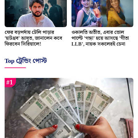
ফের বড়পর্দায় টেলি পাড়ার
ওকালতি অতীত, এবার ভোল
‘হাটথ্রব’ আদৃত, জানালেন কবে
পাল্টে ‘গঙ্গা’ হয়ে আসছে ‘গীতা
ফিরবেন সিরিয়ালে!
LLB’, নায়ক সকলেরই চেনা
Top ট্রেন্ডিং পোস্ট