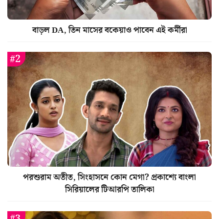
বাড়ল DA, তিন মাসের বকেয়াও পাবেন এই কর্মীরা
পরশুরাম অতীত, সিংহাসনে কোন মেগা? প্রকাশ্যে বাংলা
সিরিয়ালের টিআরপি তালিকা