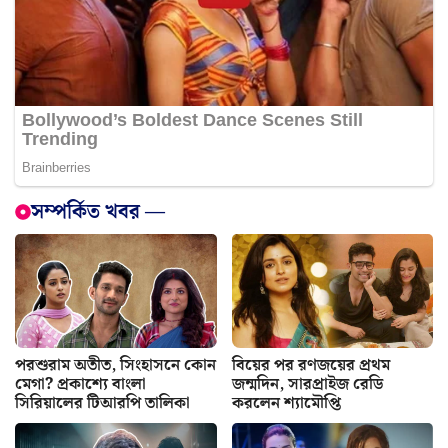
সম্পর্কিত খবর —
পরশুরাম অতীত, সিংহাসনে কোন
বিয়ের পর রণজয়ের প্রথম
মেগা? প্রকাশ্যে বাংলা
জন্মদিন, সারপ্রাইজ রেডি
সিরিয়ালের টিআরপি তালিকা
করলেন শ্যামৌপ্তি