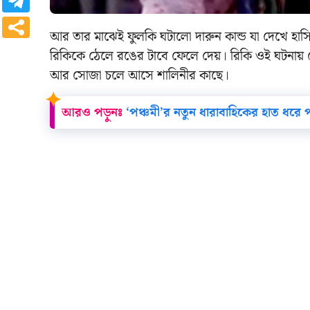
আর তার মাঝেই ফুলকি ঘটালো দারুন কান্ড যা দেখে হাস
রিকিকে ঠেলে রঙের টাবে ফেলে দেয়। রিকি ওই ঘটনায় 
আর সোজা চলে আসে শালিনীর কাছে।
আরও পড়ুনঃ
‘পঞ্চমী’র নতুন ধারাবাহিকের হাত ধরে পর্