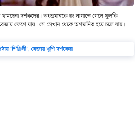
ি থামছেনা দর্শকদের। অংশুমানকে রং লাগাতে গেলে ফুলকি
বেজায় ক্ষেপে যায়। সে সেখান থেকে অপমানিত হয়ে চলে যায়।
দায় ‘শিঞ্জিনী’, বেজায় খুশি দর্শকেরা