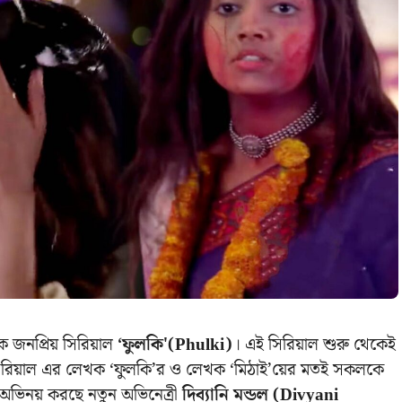
জনপ্রিয় সিরিয়াল
‘ফুলকি'(Phulki)
। এই সিরিয়াল শুরু থেকেই
’ সিরিয়াল এর লেখক ‘ফুলকি’র ও লেখক ‘মিঠাই’য়ের মতই সকলকে
ে অভিনয় করছে নতুন অভিনেত্রী
দিব্যানি মন্ডল (Divyani