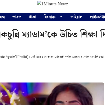
বঙ্গ
ভারত
টাকা
বিনোদন
ভাইরাল
লাইফস্টা
ুন্নি ম্যাডাম’কে উচিত শিক্ষা 
য়াল ‘ফুলকি'(Phulki)। এই সিরিয়াল শুরু থেকেই দর্শক মহলে ব্যাপক জনপ্রিয়তা