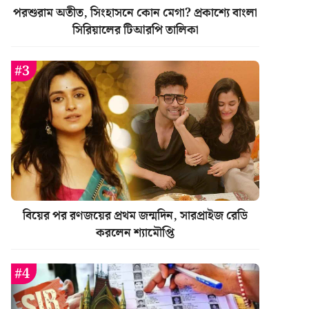
পরশুরাম অতীত, সিংহাসনে কোন মেগা? প্রকাশ্যে বাংলা
সিরিয়ালের টিআরপি তালিকা
বিয়ের পর রণজয়ের প্রথম জন্মদিন, সারপ্রাইজ রেডি
করলেন শ্যামৌপ্তি