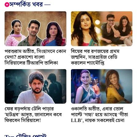
সম্পর্কিত খবর —
পরশুরাম অতীত, সিংহাসনে কোন
বিয়ের পর রণজয়ের প্রথম
মেগা? প্রকাশ্যে বাংলা
জন্মদিন, সারপ্রাইজ রেডি
সিরিয়ালের টিআরপি তালিকা
করলেন শ্যামৌপ্তি
ফের বড়পর্দায় টেলি পাড়ার
ওকালতি অতীত, এবার ভোল
‘হাটথ্রব’ আদৃত, জানালেন কবে
পাল্টে ‘গঙ্গা’ হয়ে আসছে ‘গীতা
ফিরবেন সিরিয়ালে!
LLB’, নায়ক সকলেরই চেনা