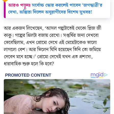
আরও পড়ুনঃ
সর্বোচ্চ স্কোর করলেই পাবেন ‘জগদ্ধাত্রী’র
দেখা, অঙ্কিতা দিলেন অনুরাগীদের বিশেষ সুখবর!
আর একজন লিখেছেন, ‘
আসল গল্পটাতেই থেকো প্লিজ জী
কাকু।
গল্পের থ্রিলটা বজায় রেখো। সপ্তর্ষির জন্য দেখবো
ভেবেছিলাম, এখন প্রোমো দেখে এই মেয়েটাকেও ভালো
লাগলো বেশ। আর ভিলেন যিনি হয়েছেন তিনি তো জমিয়ে
দেবেন মনে হচ্ছে।’ প্রোমো দেখেই যখন এত প্রশংসা,
ধারাবাহিক শুরু হলে কি হবে?