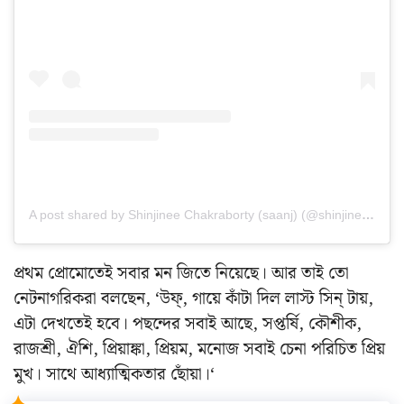
A post shared by Shinjinee Chakraborty (saanj) (@shinjinee_chakraborty)
প্রথম প্রোমোতেই সবার মন জিতে নিয়েছে।
আর তাই তো
নেটনাগরিকরা বলছেন,
‘উফ্, গায়ে কাঁটা দিল লাস্ট সিন্ টায়,
এটা দেখতেই হবে।
পছন্দের সবাই আছে, সপ্তর্ষি, কৌশীক,
রাজশ্রী, ঐশি, প্রিয়াঙ্কা, প্রিয়ম, মনোজ সবাই চেনা পরিচিত প্রিয়
মুখ।
সাথে আধ্যাত্মিকতার ছোঁয়া।‘