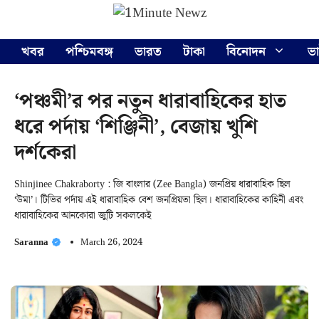
Skip
Menu
to
content
খবর
পশ্চিমবঙ্গ
ভারত
টাকা
বিনোদন
ভ
‘পঞ্চমী’র পর নতুন ধারাবাহিকের হাত
ধরে পর্দায় ‘শিঞ্জিনী’, বেজায় খুশি
দর্শকেরা
Shinjinee Chakraborty : জি বাংলার (Zee Bangla) জনপ্রিয় ধারাবাহিক ছিল
‘উমা’। টিভির পর্দায় এই ধারাবাহিক বেশ জনপ্রিয়তা ছিল। ধারাবাহিকের কাহিনী এবং
ধারাবাহিকের আনকোরা জুটি সকলকেই
Saranna
March 26, 2024